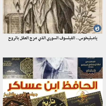
يامبليخوس.. الفيلسوف السوري الذي مزج العقل بالروح