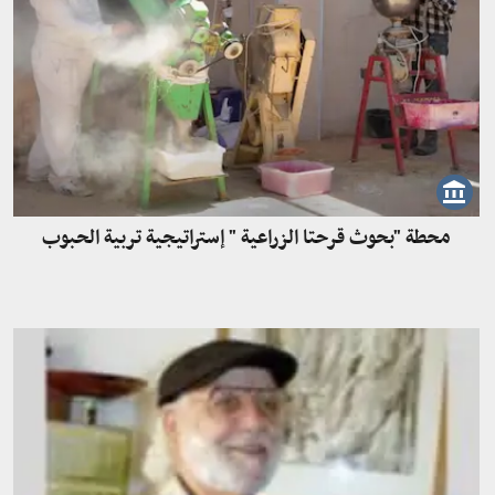
محطة "بحوث قرحتا الزراعية " إستراتيجية تربية الحبوب