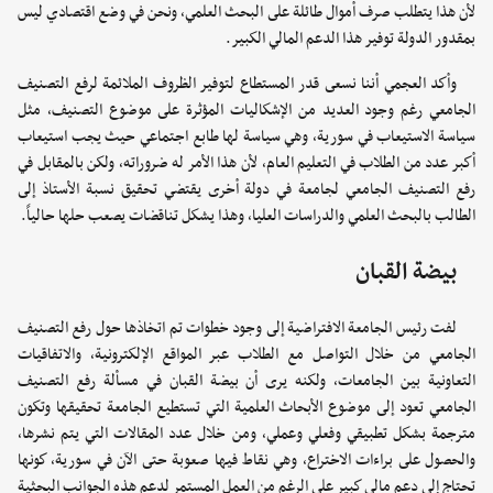
لأن هذا يتطلب صرف أموال طائلة على البحث العلمي، ونحن في وضع اقتصادي ليس
بمقدور الدولة توفير هذا الدعم المالي الكبير.
وأكد العجمي أننا نسعى قدر المستطاع لتوفير الظروف الملائمة لرفع التصنيف
الجامعي رغم وجود العديد من الإشكاليات المؤثرة على موضوع التصنيف، مثل
سياسة الاستيعاب في سورية، وهي سياسة لها طابع اجتماعي حيث يجب استيعاب
أكبر عدد من الطلاب في التعليم العام، لأن هذا الأمر له ضروراته، ولكن بالمقابل في
رفع التصنيف الجامعي لجامعة في دولة أخرى يقتضي تحقيق نسبة الأستاذ إلى
الطالب بالبحث العلمي والدراسات العليا، وهذا يشكل تناقضات يصعب حلها حالياً.
بيضة القبان
لفت رئيس الجامعة الافتراضية إلى وجود خطوات تم اتخاذها حول رفع التصنيف
الجامعي من خلال التواصل مع الطلاب عبر المواقع الإلكترونية، والاتفاقيات
التعاونية بين الجامعات، ولكنه يرى أن بيضة القبان في مسألة رفع التصنيف
الجامعي تعود إلى موضوع الأبحاث العلمية التي تستطيع الجامعة تحقيقها وتكون
مترجمة بشكل تطبيقي وفعلي وعملي، ومن خلال عدد المقالات التي يتم نشرها،
والحصول على براءات الاختراع، وهي نقاط فيها صعوبة حتى الآن في سورية، كونها
تحتاج إلى دعم مالي كبير على الرغم من العمل المستمر لدعم هذه الجوانب البحثية