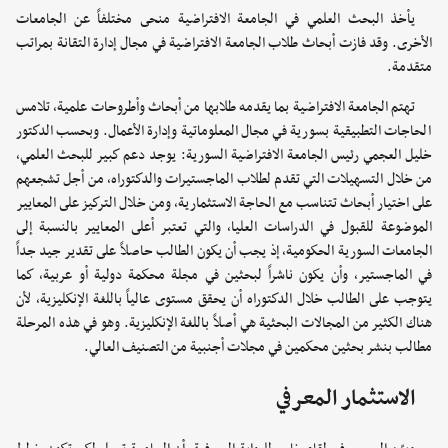
يأخذ البحث العلمي في الجامعة الافتراضية منحى مختلفاً عن الجامعات
الأخرى. وقد فازت أبحاث طلاب الجامعة الافتراضية في مجال إدارة التقانة بمراتب
متقدمة.
تهتم الجامعة الافتراضية بما يقدمه طلابها من أبحاث وأطروحات علمية، تلامس
الحاجات التطبيقية بسورية في مجال المعلوماتية وإدارة الأعمال. وبحسب الدكتور
خليل العجمي رئيس الجامعة الافتراضية السورية: يوجد دعم كبير للبحث العلمي،
من خلال التسهيلات التي تقدم لطلاب الماجستيرات والدكتوراه، من أجل تشجعهم
على اختيار أبحاث تتناسب مع الحاجة الاستثمارية، ومن خلال التركيز على المعايير
الموضوعة للقبول في الدراسات العليا، والتي تعتبر أعلى المعايير بالنسبة إلى
الجامعات السورية الحكومية، إذ يجب أن يكون الطالب حاصلاً على تقدير جيد جداً
في الماجستير، وأن يكون ناشراً لبحثين في مجلة محكمة دولية أو عربية، كما
يتوجب على الطالب خلال الدكتوراه أن يحقق مستوى عالياً باللغة الإنكليزية، لأن
هناك الكثير من المجالات البحثية هي أصلاً باللغة الإنكليزية. وهو في هذه المرحلة
مطالب بنشر بحثين محكمين في مجلات أجنبية من التصنيف العالي.
الاستثمار المعرفي