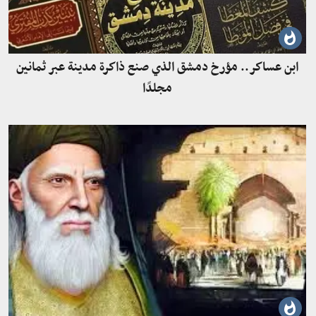
ابن عساكر.. مؤرخ دمشق الذي صنع ذاكرة مدينة عبر ثمانين
مجلدًا