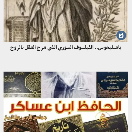
يامبليخوس.. الفيلسوف السوري الذي مزج العقل بالروح