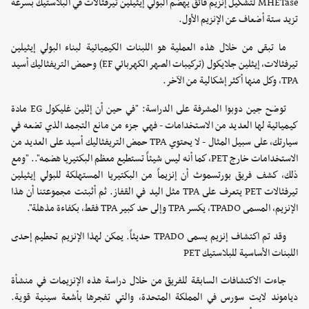
MHETase لتشكيل إنزيم فائق يهضم البولي إيثيلين تيرفثالات في البلاستيك بسرعة
تزيد ستة أضعاف عن الإنزيم الأول.
ما تبقى من خلال هذه العملية هو اللبنات الكيميائية لبناء البولي إيثيلين
تيرفثالات، إيثلين جلايكول (تركيبات الصهر الكهربائي EF) وحمض التريفثاليك أسيد
TPA، وكل منها أكثر إشكالية من الآخر.
توضح جين دوبوا المشرفة على الدراسة: "في حين أن إثلين غليكول EG مادة
كيميائية لها العديد من الاستخدامات - فهي جزء من مانع التجمد الذي تضعه في
سيارتك، على سبيل المثال - لا يحتوي TPA حمض التريفثاليك أسيد على العديد من
الاستخدامات خارج PET، كما أنه ليس شيئاً تستطيع معظم البكتيريا هضمه".. "ومع
ذلك، كشف فريق بورتسموث أن إنزيماً من البكتيريا المستهلكة للبولي إيثيلين
تيرفثالات PET يتعرف على TPA مثل اليد في القفاز. ثم أثبتت مجموعتنا أن هذا
الإنزيم، المسمى TPADO، يكسر TPA وإلى حد كبير TPA فقط، بكفاءة مذهلة".
وقد تم اكتشاف إنزيم يسمى TPADO حديثاً. يمكن لهذا الإنزيم تحطيم إحدى
اللبنات الأساسية للبلاستيك PET
جاءت الاكتشافات السابقة للفريق من خلال دراسة هذه الإنزيمات في منشأة
دياموند لايت سورس في المملكة المتحدة، والتي تفجرها بأشعة سينية قوية.