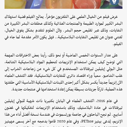
عرض فيلم من الخيال العلمي على التلفزيون مؤخراً. يعالج الفيلم قضية استهلاك
البشر الكبير لموارد الطبيعة والمنتجات الغذائية وكذلك مخلفات البشر الكبيرة من
النفايات، وذلك عبر تقليص حجم البشر. ولأن العلوم تتقدم بشكل يفوق الخيال،
لفتني عنوان عن تقليص النفايات البلاستيكية.. فهل يكون الأمر مقدمة لما جاء في
الفيلم.
على مدار السنوات الخمس الماضية أو نحو ذلك، رأينا بعض الاختراقات المهمة
التي توضح كيف يمكن استخدام الإنزيمات لتحطيم المواد البلاستيكية الشائعة،
مثل البولي إيثيلين تيرفثالات المستخدم في كل شيء من زجاجات الشراب إلى
علب الشامبو. سعياً وراء اقتصاد دائري للنفايات البلاستيكية، فقد اكتشف العلماء
الآن إنزيماً جديداً يكسر بشكل أكبر إحدى اللبنات البلاستيكية الأساسية التي خلفتها
هذه العملية، تاركاً جزيئات بسيطة يمكن إعادة استخدامها في منتجات جديدة.
في عام 2016، اكتشف العلماء في اليابان بكتيريا ذات شهية للبولي إيثيلين
تيرفثالات في مادة البلاستيك، وذلك باستخدام الإنزيمات لتفكيكها في غضون
أسابيع. ثم نجح الباحثون في جامعة بورتسموث في هندسة نسخة أفضل أداء من هذا
الإنزيم، يُدعى بيتيز PETase، وفي عام 2020 قاموا بدمجه مع آخر يسمى مهيتيز