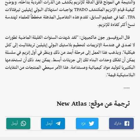
والنتيجة هي أنموذج فائق الدقة للإنزيم يكشف عن الذرات الفردية بداخله، ويوضح
كيفية قيام الإنزيم المكتشف TPADO بواجبات استهلاك البولي إيثيلين تيرفثالات
TPA. كما في عملهم السابق، تقدم هذه التفاصيل المذهلة مخططاً للعلماء لهندسة
نسخ أكثر كفاءة للإنزيم.
قال البروفيسور جون ماكجيهان: "لقد شهدت السنوات القليلة الماضية تطورات
لا تصدق في هندسة الإنزيمات لتحطيم بلاستيك البولي إيثيلين تريفثاليت إلى كتل
هيكلية". ويذهب هذا العمل إلى مرحلة أبعد من ذلك وينظر في أول إنزيم في سلسلة
يمكن أن تفكك وحدات البناء تلك إلى جزيئات أبسط. يمكن بعد ذلك أن تستخدمها
البكتيريا لتوليد مواد كيميائية ومستدامة. هذا الأمر سيعطي المنتجات من النفايات
البلاستيكية قيمة".
----
ترجمة عن موقع: New Atlas
شارك
غرّد
أرسل
أرسل