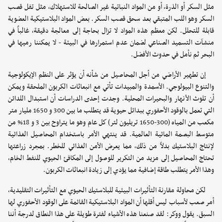
مثل السكر أو الذرة، أو من المواد النباتية غير الصالحة للاستهلاك، مثل تفل قصب
السكر وهو اللب المتبقي بعد سحق قصب السكر. بعض المواد البلاستيكية العضوية
قابلة للتحلل. لكن معظم هذه المواد لا تزال بحاجة إلى معالجة دقيقة، غالباً في
منشآت التسميد الصناعي لضمان عدم استمرارها في البيئة - لا يمكننا رميها في
البحر ثم نأمل في حدوث الأفضل.
إن تطهير الأراضي من أجل المحاصيل من شأنه أن يؤثر على النظم الإيكولوجية
والتنوع البيولوجي. الأسمدة والمبيدات تأتي مع انبعاثات الكربون الملحقة ويمكن
أن تلوث الأنهار والبحيرات المحلية. وجدت إحدى الدراسات أن استبدال اللدائن
التي تعمل بالوقود الأحفوري ببدائل حيوية قد يتطلب ما بين 300 و 1650 مليار متر
مكعب من المياه (300-1650 تريليون لتر) كل عام وهو ما يتراوح بين 3 و 18% من
متوسط البصمة المائية العالمية. قد ينتهي الأمر باستخدام المحاصيل الغذائية
لإنتاج البلاستيك بدلاً من ذلك، مما يعرض الأمن الغذائي للخطر. بمجرد زراعتها
تحتاج المحاصيل إلى مزيد من التكرير للوصول إلى المكافئ الحيوي للنفط الخام،
وهذا الأمر يتطلب طاقة إضافية مما يؤدي إلى زيادة انبعاثات الكربون.
لكن محاولة مقارنة التأثيرات البيئية للبلاستيك الحيوي مع التأثيرات التقليدية،
أمر صعب لأسباب ليس أقلها أن المواد البلاستيكية القائمة على الوقود الأحفوري لها
السبق. يقول ووكر: لقد صنعنا هذه الأشياء لفترة طويلة على هذا النطاق لدرجة أننا