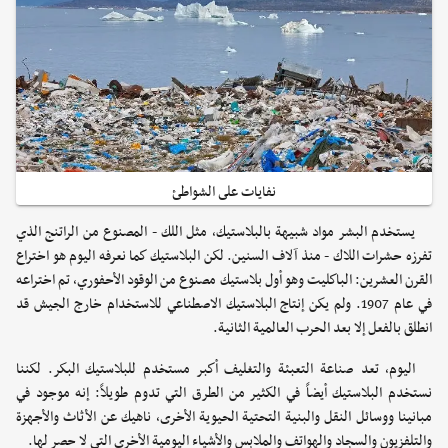
نفايات على الشواطئ
يستخدم البشر مواد شبيهة بالبلاستيك، مثل اللك - المصنوع من الراتنج الذي
تفرزه حشرات اللاك - منذ آلاف السنين. لكن البلاستيك كما نعرفه اليوم هو اختراع
القرن العشرين: الباكليت وهو أول بلاستيك مصنوع من الوقود الأحفوري، تم اختراعه
في عام 1907. ولم يكن إنتاج البلاستيك الاصطناعي للاستخدام خارج الجيش قد
انطلق بالفعل إلا بعد الحرب العالمية الثانية.
اليوم، تعد صناعة التعبئة والتغليف أكبر مستخدم للبلاستيك البكر. لكننا
نستخدم البلاستيك أيضاً في الكثير من الطرق التي تدوم طويلاً: إنه موجود في
مبانينا ووسائل النقل والبنية التحتية الحيوية الأخرى، ناهيك عن الأثاث والأجهزة
والتلفزيون والسجاد والهواتف والملابس والأشياء اليومية الأخرى التي لا حصر لها.