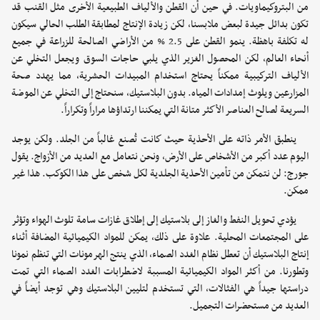
من البتروكيماويات. في حين أن القطن والألياف الطبيعية الأخرى مثل القنب قد
تكون بدائل جيدة لبعض ملابسنا، لكن زيادة الإنتاج لمطابقة الطلب الحالي سيكون
له تكلفة باهظة. ينمو القطن على 2.5 % من الأراضي الصالحة للزراعة في جميع
أنحاء العالم، لكن المحصول الغزير الذي يلبي حاجات السوق ويجعل التخلي عن
الألياف التركيبية ممكناً يحتاج استخدام المبيدات الحشرية، مما يهدد صحة
المزارعين ويلوث إمدادات المياه. بدون البلاستيك، سنحتاج إلى التخلي عن الموضة
السريعة لصالح العناصر الأكثر متانة التي يمكننا ارتداؤها مراراً وتكراراً.
ينطبق الأمر ذاته على الأحذية حيث كانت تُصنع غالباً من الجلد. ولكن يوجد
اليوم عدد أكبر من الأشخاص على الأرض، ونحن نتعامل مع العديد من الأزواج. يقول
جورج: لن نتمكن من تأمين الأحذية الجلدية لكل شخص على هذا الكوكب. هذا غير
ممكن.
يؤدي تحويل النفط والغاز إلى بلاستيك إلى إطلاق غازات سامة تلوث الهواء وتؤثر
على المجتمعات المحلية. علاوة على ذلك، يمكن للمواد الكيميائية المضافة أثناء
إنتاج البلاستيك أن تعطل نظام الغدد الصماء، الذي ينتج الهرمونات التي تنظم نمونا
وتطورنا. من أكثر المواد الكيميائية المسببة لاضطرابات الغدد الصماء التي تمت
دراستها جيداً هي الفثالات، التي تستخدم لتليين البلاستيك وهي توجد أيضاً في
العديد من مستحضرات التجميل.