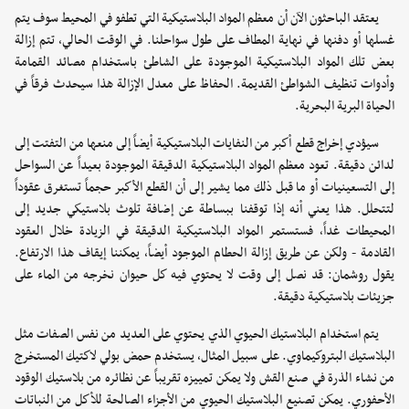
يعتقد الباحثون الآن أن معظم المواد البلاستيكية التي تطفو في المحيط سوف يتم
غسلها أو دفنها في نهاية المطاف على طول سواحلنا. في الوقت الحالي، تتم إزالة
بعض تلك المواد البلاستيكية الموجودة على الشاطئ باستخدام مصائد القمامة
وأدوات تنظيف الشواطئ القديمة. الحفاظ على معدل الإزالة هذا سيحدث فرقاً في
الحياة البرية البحرية.
سيؤدي إخراج قطع أكبر من النفايات البلاستيكية أيضاً إلى منعها من التفتت إلى
لدائن دقيقة. تعود معظم المواد البلاستيكية الدقيقة الموجودة بعيداً عن السواحل
إلى التسعينيات أو ما قبل ذلك مما يشير إلى أن القطع الأكبر حجماً تستغرق عقوداً
لتتحلل. هذا يعني أنه إذا توقفنا ببساطة عن إضافة تلوث بلاستيكي جديد إلى
المحيطات غداً، فستستمر المواد البلاستيكية الدقيقة في الزيادة خلال العقود
القادمة - ولكن عن طريق إزالة الحطام الموجود أيضاً، يمكننا إيقاف هذا الارتفاع.
يقول روشمان: قد نصل إلى وقت لا يحتوي فيه كل حيوان نخرجه من الماء على
جزيئات بلاستيكية دقيقة.
يتم استخدام البلاستيك الحيوي الذي يحتوي على العديد من نفس الصفات مثل
البلاستيك البتروكيماوي. على سبيل المثال، يستخدم حمض بولي لاكتيك المستخرج
من نشاء الذرة في صنع القش ولا يمكن تمييزه تقريباً عن نظائره من بلاستيك الوقود
الأحفوري. يمكن تصنيع البلاستيك الحيوي من الأجزاء الصالحة للأكل من النباتات