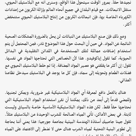
نجيدها حقاً. بمرور الوقت سيتحول هذا الواقع، وسنرى أنه مع البلاستيك الحيوي،
ستقل الانبعاثات. مع قيام البلدان في جميع أنحاء العالم بإزالة الكربون من إمدادات
الكهرباء الخاصة بها، فإن انبعاثات الكربون من إنتاج البلاستيك الحيوي ستنخفض
أكثر.
ومع ذلك فإن صنع البلاستيك من النباتات لن يحل بالضرورة المشكلات الصحية
الناتجة عن المواد. في حين أن البحث حول هذا الموضوع نادر، فمن المحتمل أن يتم
استخدام إضافات مماثلة لتلك المستخدمة في اللدائن التقليدية في البدائل
الحيوية، كما تقول إياكوفيدو. هذا لأن الخصائص التي تحتاجها المواد هي نفسها.
تقول: إن أكثر ما يقلقني هو مصير المواد المضافة. إذا تم خلط البلاستيك الحيوي مع
فضلات الطعام وتحويله إلى سماد، فإن كل ما يوجد في البلاستيك سيدخل نظامنا
الغذائي.
هناك بالفعل دافع لمعرفة أي المواد البلاستيكية غير ضرورية، ويمكن تجنبها.
وللمضي قدماً إلى أبعد من ذلك، يمكننا أن نقرر استخدام المواد البلاستيكية التي
نحتاجها حقاً فقط. لكن هذه المواد البلاستيكية الأساسية خاصة بالسياق وليست
ثابتة. في بعض الأماكن، تأتي المياه الصالحة للشرب الوحيدة من البلاستيك مثلاً.
تقول جينا جامبيك أستاذة الهندسة البيئية بجامعة جورجيا: هذا يعني أننا بحاجة
إلى تطوير البنية التحتية لمياه الشرب هناك حتى لا نضطر إلى الاعتماد على المياه