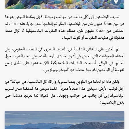
تسرب البلاستيك إلى كل جانب من جوانب وجودنا. فهل يمكننا العيش بدونه؟
من بين 8300 مليون طن من البلاستيك البكر تم إنتاجها حتى نهاية عام 2015، تم
التخلص من 6300 مليون طن. معظم هذه النفايات البلاستيكية لا تزال معنا،
مدفونة في مكبات النفايات أو تلوث البيئة.
تم العثور على اللدائن الدقيقة في الجليد البحري في القطب الجنوبي، وفي
أحشاء الحيوانات التي تعيش في أعمق خنادق المحيطات، وفي مياه الشرب حول
العالم. في الواقع، أصبحت النفايات البلاستيكية الآن منتشرة على نطاق واسع
لدرجة أن الباحثين اقترحوا استخدامها كمؤشر جيولوجي.
ولكن ماذا لو تمكنا من التلويح بعصا سحرية وإزالة كل البلاستيك من حياتنا؟ من
أجل كوكب الأرض، سيكون هذا احتمالاً مغرياً - لكننا سرعان ما اكتشفنا مدى تسرب
البلاستيك إلى كل جانب من جوانب وجودنا. هل الحياة كما نعرفها ممكنة حتى
بدون البلاستيك؟