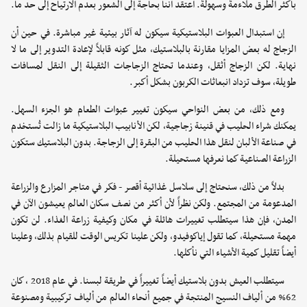
بأكثر الطرق ملاءمةً وسهولةً. أعتقد أننا بحاجة إلى الشعور بعدم الارتياح إلى حد ما.
إن استبدال العبوات البلاستيكية سيكون له آثار بيئية غير مباشرة. في حين أن
الزجاج له بعض المزايا مقارنة بالبلاستيك، مثل كونه قابلاً لإعادة التدوير إلى ما لا
نهاية. لكن الزجاج أثقل، وعندما تحتاج الزجاجات الثقيلة إلى النقل لمسافات
طويلة، سوف تزداد انبعاثات الكربون بشكل أكبر.
ومع ذلك، من بعض النواحي سيكون تغيير عبوات الطعام هو الجزء السهل.
يمكنك شراء الحليب في قنينة زجاجية، لكن الأنابيب البلاستيكية ما زالت تُستخدم
في صناعة الألبان لنقل هذا الحليب من البقرة إلى الزجاجة. بدون البلاستيك ستكون
الزراعة الصناعية كما نعرفها مستحيلة.
بدلاً من ذلك، سنحتاج إلى سلاسل غذائية أقصر - فكر في متاجر المزارع والزراعة
المدعومة من المجتمع. ولكن نظراً لأن أكثر من نصف سكان العالم يعيشون الآن في
المدن، فإن هذا سيتطلب تغييرات هائلة في مكان وكيفية زراعة الغذاء. لن تكون
مهمة مستحيلة، كما تقول إياكوفيدو، ولكن علينا تكريس الوقت للقيام بذلك، وعلينا
أيضاً تقليل كمية الأشياء التي نأكلها.
سيتطلب العيش بدون بلاستيك أيضاً تغييراً في طريقة لبسنا. في عام 2018 ، كان
62% من ألياف النسيج المنتجة في جميع أنحاء العالم من ألياف تركيبية ومصنوعة