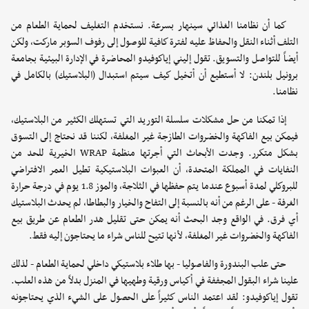
كما أن نظامنا الغذائي سينهار بسرعة. نستخدم التغليف لحماية الطعام من
التلف أثناء النقل والحفاظ عليه لفترة كافية للوصول إلى رفوف السوبر ماركت، ولكن
أيضاً للتواصل والتسويق. تقول إليني إياكوفيدو المحاضرة في الإدارة البيئية بجامعة
برونيل بلندن: لا أستطيع أن أتخيل كيف سيتم استبدال (البلاستيك) بالكامل في
نظامنا.
إذا تمكنا من حل مشكلات سلسلة التوريد التي تستهلك الكثير من البلاستيك،
فيمكن بيع الفاكهة والخضروات الطازجة غير المغلفة، لكننا قد نحتاج إلى التسوق
بشكل متكرر. وجدت الأبحاث التي أجرتها منظمة WRAP الخيرية للحد من
النفايات في المملكة المتحدة، أن العبوات البلاستيكية تطيل العمر الافتراضي
للبروكلي لمدة أسبوع عندما يتم حفظها في الثلاجة، والموز 1.8 يوم في درجة حرارة
الغرفة - على الرغم من أنه بالنسبة إلى التفاح والخيار والبطاطا، لم يحدث البلاستيك
أي فرق. في الواقع وجد البحث أنه يمكن حتى تقليل هدر الطعام عن طريق بيع
الفاكهة والخضروات غير المغلفة، لأنها تتيح للناس شراء ما يحتاجون إليه فقط.
حتى علب البندورة والفاصوليا - بها طلاء بلاستيكي داخلي لحماية الطعام - لذلك
علينا شراء البقول المجففة في أكياس ورقية وطهيها في المنزل بدلاً من هذه العلب.
تقول إياكوفيدو: لقد اعتمد الناس كثيراً على الحصول على الشيء الذي يحتاجونه