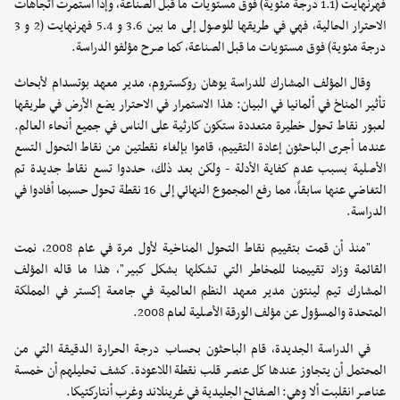
فهرنهايت (1.1 درجة مئوية) فوق مستويات ما قبل الصناعة، وإذا استمرت اتجاهات
الاحترار الحالية، فهي في طريقها للوصول إلى ما بين 3.6 و 5.4 فهرنهايت (2 و 3
درجة مئوية) فوق مستويات ما قبل الصناعة، كما صرح مؤلفو الدراسة.
وقال المؤلف المشارك للدراسة يوهان روكستروم، مدير معهد بوتسدام لأبحاث
تأثير المناخ في ألمانيا في البيان: هذا الاستمرار في الاحترار يضع الأرض في طريقها
لعبور نقاط تحول خطيرة متعددة ستكون كارثية على الناس في جميع أنحاء العالم.
عندما أجرى الباحثون إعادة التقييم، قاموا بإلغاء نقطتين من نقاط التحول التسع
الأصلية بسبب عدم كفاية الأدلة - ولكن بعد ذلك، حددوا تسع نقاط جديدة تم
التغاضي عنها سابقاً، مما رفع المجموع النهائي إلى 16 نقطة تحول حسبما أفادوا في
الدراسة.
"منذ أن قمت بتقييم نقاط التحول المناخية لأول مرة في عام 2008، نمت
القائمة وزاد تقييمنا للمخاطر التي تشكلها بشكل كبير"، هذا ما قاله المؤلف
المشارك تيم لينتون مدير معهد النظم العالمية في جامعة إكستر في المملكة
المتحدة والمسؤول عن مؤلف الورقة الأصلية لعام 2008.
في الدراسة الجديدة، قام الباحثون بحساب درجة الحرارة الدقيقة التي من
المحتمل أن يتجاوز عندها كل عنصر قلب نقطة اللاعودة. كشف تحليلهم أن خمسة
عناصر انقلبت ألا وهي: الصفائح الجليدية في غرينلاند وغرب أنتاركتيكا.