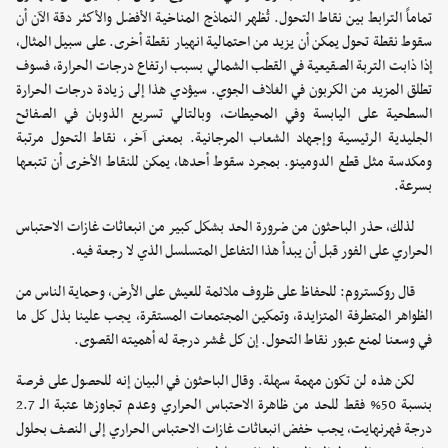
تماماً الترابط بين نقاط التحول. تُظهر النماذج المناخية الأفضل والأكثر دقة الآن أن
سقوط نقطة تحول يمكن أن يزيد من احتمالية انهيار نقطة أخرى. على سبيل المثال،
إذا ذابت التربة الصقيعية في القطب الشمالي بسبب ارتفاع درجات الحرارة، فسوف
تطلق المزيد من الكربون في الغلاف الجوي. سيؤدي هذا إلى زيادة درجات الحرارة
السطحية على اليابسة وفي المحيطات، وبالتالي تسريع الذوبان في الصفائح
الجليدية الرئيسية وإجهاد الشعاب المرجانية. بمعنى آخر، نقاط التحول مرتبة
ومكدسة مثل قطع الدومينو. بمجرد سقوط أحدها، يمكن للنقاط الأخرى أن تتبعها
بسرعة.
لذلك، حذر الباحثون من ضرورة الحد بشكل كبير من انبعاثات غازات الاحتباس
الحراري على الفور قبل أن يبدأ هذا التفاعل المتسلسل الذي لا رجعة فيه.
قال روكستروم: للحفاظ على ظروف ملائمة للعيش على الأرض، وحماية الناس من
الظواهر المتطرفة المتزايدة، وتمكين المجتمعات المستقرة، يجب علينا بذل كل ما
في وسعنا لمنع عبور نقاط التحول. إن كل عُشر درجة له أهميته القصوى.
لكن هذه لن تكون مهمة سهلة. وقال الباحثون في البيان إنه للحصول على فرصة
بنسبة 50% فقط للحد من ظاهرة الاحتباس الحراري وعدم تجاوزها عتبة الـ 2.7
درجة فهرنهايت، يجب خفض انبعاثات غازات الاحتباس الحراري إلى النصف بحلول