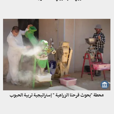
محطة "بحوث قرحتا الزراعية " إستراتيجية تربية الحبوب