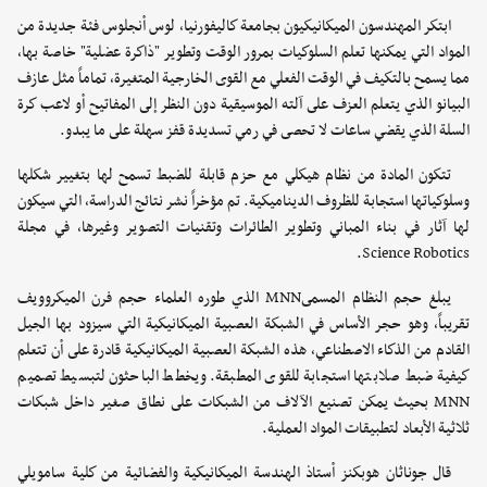
ابتكر المهندسون الميكانيكيون بجامعة كاليفورنيا، لوس أنجلوس فئة جديدة من
المواد التي يمكنها تعلم السلوكيات بمرور الوقت وتطوير "ذاكرة عضلية" خاصة بها،
مما يسمح بالتكيف في الوقت الفعلي مع القوى الخارجية المتغيرة، تماماً مثل عازف
البيانو الذي يتعلم العزف على آلته الموسيقية دون النظر إلى المفاتيح أو لاعب كرة
السلة الذي يقضي ساعات لا تحصى في رمي تسديدة قفز سهلة على ما يبدو.
تتكون المادة من نظام هيكلي مع حزم قابلة للضبط تسمح لها بتغيير شكلها
وسلوكياتها استجابة للظروف الديناميكية. تم مؤخراً نشر نتائج الدراسة، التي سيكون
لها آثار في بناء المباني وتطوير الطائرات وتقنيات التصوير وغيرها، في مجلة
Science Robotics.
يبلغ حجم النظام المسمىMNN الذي طوره العلماء حجم فرن الميكروويف
تقريباً، وهو حجر الأساس في الشبكة العصبية الميكانيكية التي سيزود بها الجيل
القادم من الذكاء الاصطناعي، هذه الشبكة العصبية الميكانيكية قادرة على أن تتعلم
كيفية ضبط صلابتها استجابة للقوى المطبقة. ويخطط الباحثون لتبسيط تصميم
MNN بحيث يمكن تصنيع الآلاف من الشبكات على نطاق صغير داخل شبكات
ثلاثية الأبعاد لتطبيقات المواد العملية.
قال جوناثان هوبكنز أستاذ الهندسة الميكانيكية والفضائية من كلية سامويلي