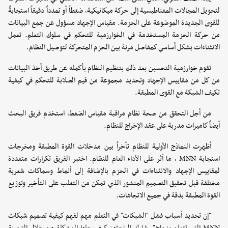
لتحويل المجالات المغناطيسية إلى حركة ميكانيكية، ضغطاً أو تمدداً دقيقاً استجابةً
للقوى الجديدة الموضوعة على الحزمة. مقياس الإجهاد مسؤول عن جمع البيانات
من حركة الحزمة المستخدمة في الخوارزمية للتحكم في سلوك التعلم. تعمل
الانثناءات بشكل أساسي كمفاصل مرنة بين الحزم المتحركة لتوصيل النظام.
تقوم خوارزمية التحسين بعد ذلك بتنظيم النظام بأكمله عن طريق أخذ البيانات
من كل من مقاييس الإجهاد وتحديد مجموعة من قيم الصلابة للتحكم في كيفية
تكيف الشبكة مع القوى المطبقة.
من أجل التحقق من صحة نظام مراقبة مقياس الضغط، استخدم فريق البحث
أيضاً كاميرات مدربة على عقد الإخراج للنظام.
أظهرت النماذج الأولية للنظام تأخراً بين مدخلات القوة المطبقة ومخرجات
استجابة MNN ، ما أثر على الأداء العام للنظام. اختبر الفريق تكرارات متعددة
لمقاييس الإجهاد والانثناءات في الحزم بالإضافة إلى أنماط وسماكات شعرية
مختلفة قبل تحقيق التصميم المنشور الذي تمكن من التغلب على التأخير وتوزيع
القوة المطبقة بدقة في جميع الاتجاهات.
"إن تحديد أسباب فشل "الشبكات" في التعلم مهم لفهم كيفية تصميم شبكات