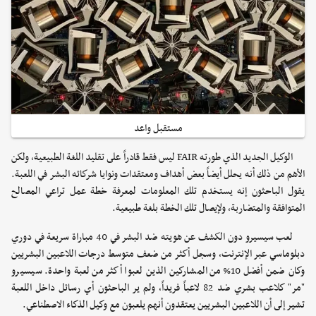
مستقبل واعد
الوكيل الجديد الذي طورته FAIR ليس فقط قادراً على تقليد اللغة الطبيعية، ولكن
الأهم من ذلك أنه يحلل أيضاً بعض أهداف ومعتقدات ونوايا شركائه البشر في اللعبة.
يقول الباحثون إنه يستخدم تلك المعلومات لمعرفة خطة عمل تراعي المصالح
المتوافقة والمتضاربة، ولإيصال تلك الخطة بلغة طبيعية.
لعب سيسيرو دون الكشف عن هويته ضد البشر في 40 مباراة سريعة في دوري
دبلوماسي عبر الإنترنت، وسجل أكثر من ضعف متوسط درجات اللاعبين البشريين
وكان ضمن أفضل 10% من المشاركين الذين لعبوا أكثر من لعبة واحدة. سيسيرو
"مر" كلاعب بشري ضد 82 لاعباً فريداً، ولم ير الباحثون أي رسائل داخل اللعبة
تشير إلى أن اللاعبين البشريين يعتقدون أنهم يلعبون مع وكيل الذكاء الاصطناعي.