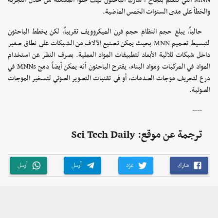
MNN التي تتعلم بنجاح"، شارك الباحثون كيف حلوا المشكلة من خلال التجربة
والخطأ على مدى السنوات الخمس الماضية.
حالياً، يبلغ حجم النظام حجم فرن الميكروويف تقريباً، لكن يخطط الباحثون
لتبسيط تصميم MNN بحيث يمكن تصنيع الآلاف من الشبكات على نطاق صغير
داخل شبكات ثلاثية الأبعاد لتطبيقات المواد العملية. بصرف النظر عن استخدام
المواد في المركبات ومواد البناء، يقترح الباحثون أنه يمكن أيضاً دمج MNNs في
درع لتحريف موجات الصدمات، أو في تقنيات التصوير الصوتي لتسخير الموجات
الصوتية.
----
ترجمة عن موقع: Sci Tech Daily
شارك
غرّد
أرسل
أرسل