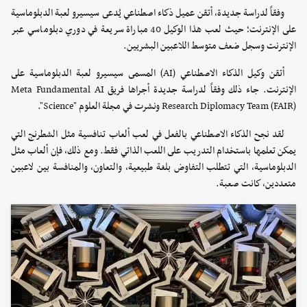
وفقاً لدراسة جديدة، أتقن عميل ذكاء اصطناعي يُدعى سيسيرو لعبة الدبلوماسية
على الإنترنت؛ حيث لعب هذا الوكيل 40 مباراة سريعة في دوري دبلوماسي عبر
الإنترنت وسجل ضعف متوسط اللاعبين البشريين.
أتقن وكيل الذكاء الاصطناعي (AI) المسمى سيسيرو لعبة الدبلوماسية على
الإنترنت. جاء ذلك وفقاً لدراسة جديدة أجراها فريق Meta Fundamental AI
Research Diplomacy Team (FAIR) ونشرت في مجلة العلوم "Science".
لقد نجح الذكاء الاصطناعي بالفعل في لعب ألعاب تنافسية مثل الشطرنج التي
يمكن تعلمها باستخدام التدريب على اللعب الذاتي فقط. ومع ذلك، فإن ألعاب مثل
الدبلوماسية، التي تتطلب التفاوض بلغة طبيعية، والتعاون، والمنافسة بين لاعبين
متعددين، كانت صعبة.