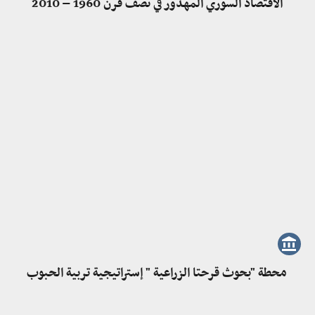
الاقتصاد السوري المهدور في نصف قرن 1960 – 2010
محطة "بحوث قرحتا الزراعية " إستراتيجية تربية الحبوب