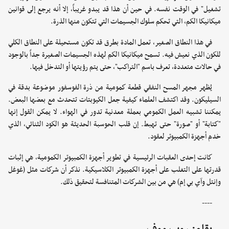
تشغيل" في الوقت نفسه. في حين أن هذا قد يبدو غريباً، إلا أنه يرجع إلى قوانين
ميكانيكا الكم، التي تحكم سلوك الجسيمات التي تتكون منها الذرة.
في هذا النطاق الصغير، تعمل المادة بطرق قد تكون مستحيلة على النطاق الكلي
للكون الذي نعيش فيه. تسمح ميكانيكا الكم لهذه الجسيمات الصغيرة جداً بالوجود
في حالات متعددة، تعرف باسم "التراكب"، حتى يتم رؤيتها أو التدخل فيها.
يُظهر مجهر المسح النفقي قطعة كمومية من ذرة الفوسفور موضوعة بدقة في
السيليكون. وقد اكتشف العلماء كيفية جعل الكيوبتات تتحدث مع بعضها البعض.
يمكننا تشبيه العمل الكمومي بعملة معدنية تدور في الهواء. لا يمكن القول إنها
"كتابة" أو "صورة" حتى تهبط. إن قلب الحوسبة الحديثة هو الكود الثنائي، الذي
خدم أجهزة الكمبيوتر لعقود.
كانت إحدى العقبات الرئيسية في تطوير أجهزة الكمبيوتر الكمومية، هي إثبات
قدرتها على التغلب على أجهزة الكمبيوتر الكلاسيكية. نذكر أن شركات مثل (غوغل
وإنتل وآي بي إم) هي من بين الشركات المتنافسة لتحقيق ذلك.
----