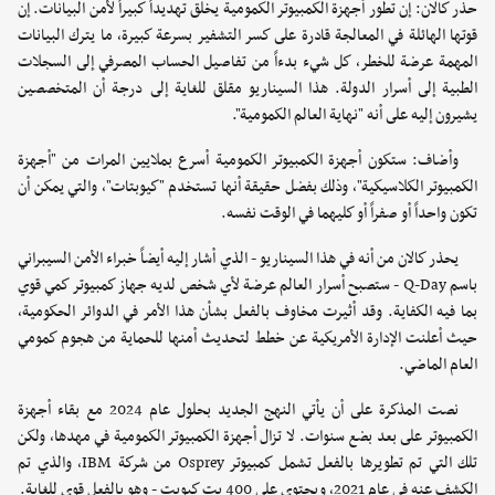
حذر كالان: إن تطور أجهزة الكمبيوتر الكمومية يخلق تهديداً كبيراً لأمن البيانات. إن
قوتها الهائلة في المعالجة قادرة على كسر التشفير بسرعة كبيرة، ما يترك البيانات
المهمة عرضة للخطر، كل شيء بدءاً من تفاصيل الحساب المصرفي إلى السجلات
الطبية إلى أسرار الدولة. هذا السيناريو مقلق للغاية إلى درجة أن المتخصصين
يشيرون إليه على أنه "نهاية العالم الكمومية".
وأضاف: ستكون أجهزة الكمبيوتر الكمومية أسرع بملايين المرات من "أجهزة
الكمبيوتر الكلاسيكية"، وذلك بفضل حقيقة أنها تستخدم "كيوبتات"، والتي يمكن أن
تكون واحداً أو صفراً أو كليهما في الوقت نفسه.
يحذر كالان من أنه في هذا السيناريو - الذي أشار إليه أيضاً خبراء الأمن السيبراني
باسم Q-Day - ستصبح أسرار العالم عرضة لأي شخص لديه جهاز كمبيوتر كمي قوي
بما فيه الكفاية. وقد أثيرت مخاوف بالفعل بشأن هذا الأمر في الدوائر الحكومية،
حيث أعلنت الإدارة الأمريكية عن خطط لتحديث أمنها للحماية من هجوم كمومي
العام الماضي.
نصت المذكرة على أن يأتي النهج الجديد بحلول عام 2024 مع بقاء أجهزة
الكمبيوتر على بعد بضع سنوات. لا تزال أجهزة الكمبيوتر الكمومية في مهدها، ولكن
تلك التي تم تطويرها بالفعل تشمل كمبيوتر Osprey من شركة IBM، والذي تم
الكشف عنه في عام 2021، ويحتوي على 400 بت كيوبت - وهو بالفعل قوي للغاية.