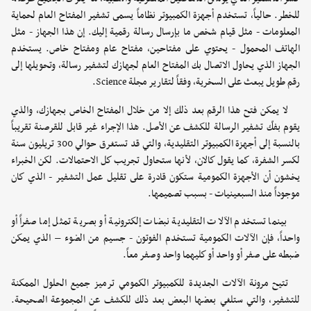
للخطر. حالياً، تستخدم أجهزة الكمبيوتر نظاماً يسمى تشفير المفتاح العام لحماية
المعلومات - مثل قيام شخص ما بإرسال رسالة رقمية إليك. إن هذا الجهاز - مثل
الهاتف المحمول - يحتوي على مفتاحين، مفتاح عام ومفتاح خاص. يستخدم
الجهاز الذي يحاول الاتصال بك المفتاح العام لجهازك لتشفير رسالة، وتحويلها إلى
رقم طويل يبعث على السخرية، وفقاً لتقارير مجلة Science.
لا يمكن فتح هذا الرقم بعد ذلك إلا من خلال المفتاح الخاص بجهازك، والذي
يقوم بفكّ تشفير الرسالة للكشف عن الأصل. هذا الإجراء غير قابل للقرصنة تقريباً
بالنسبة إلى أجهزة الكمبيوتر التقليدية، والتي قد تستغرق حوالي 300 تريليون سنة
لكسر الشفرة، كما يقول كالان، لأنها ستحاول تجريب كل الاحتمالات. لكن الخبراء
يخشون أن الأجهزة الكمومية ستكون قادرة على تقليل عمل التشفير - الذي كان
موجوداً منذ السبعينيات - بسبب تصميمها.
بينما تستخدم الآلات التقليدية نبضات إلكترونية أو بصرية تمثل إما صفراً أو
واحداً، فإن الآلات الكمومية تستخدم الفوتون - جسيم من الضوء – الذي يمكن
ضبطه على صفر أو واحد أو كليهما واحد وصفر معاً.
تتيح مرونة الآلات الجديدة للكمبيوتر الكمومي ترميز جميع الحلول الممكنة
للتشفير، والتي ستلغي بعضها البعض بعد ذلك للكشف عن المجموعة الصحيحة.