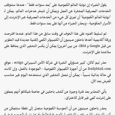
يقول الخبراء إن نهاية العالم الكمومية على "بعد سنوات فقط" - عندها ستتوقف
الخدمات المصرفية المشفرة عن العمل ويمكن أن تتبخر مدخرات العالم. يمكن لـ
"نهاية العالم الكمومية" أن تمزق كل شيء من الخدمات المصرفية عبر الإنترنت إلى
الأسرار الحكومية - ويحذر الخبراء من أنها على بعد سنوات فقط.
تم تسليط الضوء على هذا الخوف في وقت سابق من هذا العام، عندما اقترحت
ورقة أكاديمية أعدها باحثون صينيون أن الكمبيوتر الكمي (تقنية جديدة قيد التطوير
من قبل Google و IBM، من بين آخرين) يمكن أن يكسر التشفير الذي يحافظ على
سلامتنا على الإنترنت.
حذر تيم كالان، كبير مسؤولي الخبرة في شركة الأمن السيبراني ectigo ، موقع
DailyMail.com من أن أجهزة الكمبيوتر الكمومية - الموجودة بالفعل، وإن كانت
في حالة بدائية نسبياً - يمكن أن تجعل التشفير الذي نستخدمه اليوم غير مناسب
للغرض بعد الآن.
يأتي التحذير بعد فترة وجيزة من كشف باحثين في جامعة شيكاغو أنهم يعملون
على إنترنت كمي غير قابل للاختراق.
يحذر باحثون صينيون من أن الحوسبة الكمومية ستصل إلى نقطة ستتمكن من
كسر التشفير الذي يؤمن التفاصيل المصرفية والطبية، ما يترك الجميع عرضة