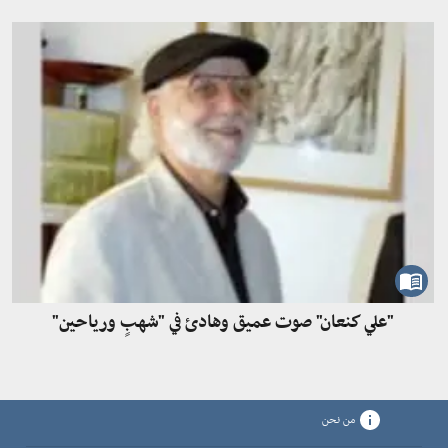
"علي كنعان" صوت عميق وهادئ في "شهبٍ ورياحين"
من نحن