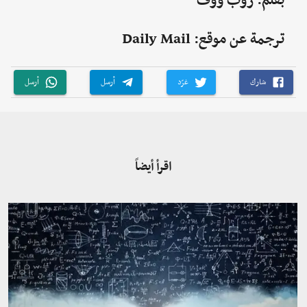
بقلم: روب ووف
ترجمة عن موقع: Daily Mail
شارك
غرّد
أرسل
أرسل
اقرأ أيضاً