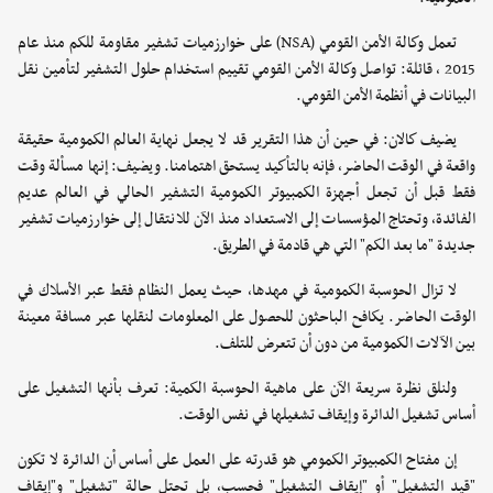
تعمل وكالة الأمن القومي (NSA) على خوارزميات تشفير مقاومة للكم منذ عام
2015 ، قائلة: تواصل وكالة الأمن القومي تقييم استخدام حلول التشفير لتأمين نقل
البيانات في أنظمة الأمن القومي.
يضيف كالان: في حين أن هذا التقرير قد لا يجعل نهاية العالم الكمومية حقيقة
واقعة في الوقت الحاضر، فإنه بالتأكيد يستحق اهتمامنا. ويضيف: إنها مسألة وقت
فقط قبل أن تجعل أجهزة الكمبيوتر الكمومية التشفير الحالي في العالم عديم
الفائدة، وتحتاج المؤسسات إلى الاستعداد منذ الآن للانتقال إلى خوارزميات تشفير
جديدة "ما بعد الكم" التي هي قادمة في الطريق.
لا تزال الحوسبة الكمومية في مهدها، حيث يعمل النظام فقط عبر الأسلاك في
الوقت الحاضر. يكافح الباحثون للحصول على المعلومات لنقلها عبر مسافة معينة
بين الآلات الكمومية من دون أن تتعرض للتلف.
ولنلق نظرة سريعة الآن على ماهية الحوسبة الكمية: تعرف بأنها التشغيل على
أساس تشغيل الدائرة وإيقاف تشغيلها في نفس الوقت.
إن مفتاح الكمبيوتر الكمومي هو قدرته على العمل على أساس أن الدائرة لا تكون
"قيد التشغيل" أو "إيقاف التشغيل" فحسب، بل تحتل حالة "تشغيل" و"إيقاف