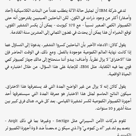
تدعي شركة IBM أن تمثيل حالة الآلة يتطلب عدداً من البتات الكلاسيكية (آحاد
وأصفار) أكثر من وجود ذرات في الكون. لكن الباحثين الصينيين يقترحون أنه حتى
الكمبيوتر الكمي الصغير نسبياً - مع 378 كيوبت - يمكن أن يكسر التشفير القوي.
توقع الخبراء أن هذا يمكن أن يحدث في غضون الثماني إلى العشرين سنة القادمة.
يقول كالان: الادعاء الأخير بأن الباحثين كسروا التشفير، يدعونا إلى التساؤل عما
إذا كانت نهاية العالم الكمومية موجودة بالفعل. ومع ذلك، في الوقت الحاضر فإن
هذا "الاختراق" لا يزال نظرياً. وأضاف: يبدو أننا سنحتاج إلى مالك جهاز كمبيوتر كمي
قوي بما فيه الكفاية، مثل IBM، للإجابة على هذا السؤال، من خلال اختباره في
الحياة الواقعية.
يقول كالان إنه لا يزال من غير الواضح المدة التي قد يستغرقها هذا الاختراق.
سيكون الناتج الحاسم لمثل هذا الاختبار هو معرفة المدة التي سيستغرقها أحد
أجهزة الكمبيوتر الكمومية لكسر تشفيرنا القياسي. بعد كل شيء، هناك فرق كبير بين
ستة أشهر و 10 سنوات.
تقوم شركات الأمن السيبراني مثل Sectigo - وغيرها بما في ذلك Arqit -
بتصميم تشفير "آمن كمومي" والذي سيكون محصناً ضد قوة أجهزة الكمبيوتر
الكمومية.