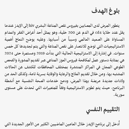
بلوغ الهدف
يتطور المرض لدى المصابين بفيروس نقص المناعة البشري hiv إلى الإيدز عندما
يقل عدد خلايا cd4 في الدم عن 200 خلية، وهو يمثل أحد أعراض الفقر وانعدام
المساواة على الصعيد العالمي وسبباً من أسبابها. وعليه يوضح النعاج أهمية
الاستراتيجيات التي توضع للانتصار على نقص المناعة والتي يتم تجديدها كل خمس
سنوات. في إشارة إلى الاستراتيجية الحالية التي بدأت 2019 ومستمرة حتى 2024
هي بمثابة دستور عمل لمكافحة فيروس العوز المناعي عبر تقديم المشورة والفحص
الطوعي المجان في المراكز المنتشرة بمختلف المحافظات للكشف عن الحالات
المشتبه بها، ومن خلال تقديم العلاج والرعاية والوقاية بسرية تامة، وكذلك الحد من
ولادات جديدة مريضة بهذا المرض، ودمج خدمات الصحة النفسية مع أنشطة
البرنامج، حيث يتم تطوير الاستراتيجية وفقاً للمتغيرات التي تحدث على مستوى
سورية.
التقييم النفسي
أُدخل إلى برنامج الإيدز خلال العامين الماضيين الكثير من الأمور الجديدة التي