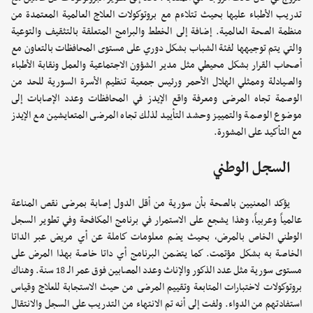
تدريب الأطباء عليها بحيث تتلاءم مع بروتوكولات العلاج العالمية المعتمدة من
منظمة الصحة العالمية. إضافة إلى الخطط والبرامج المتعلقة بالتثقيف والتوعية
والتي يتم توجيهها لفئة الشباب بشكل دوري على مستوى المحافظات بالتعاون مع
أصحاب القرار بشكل محيطي مثل مدير الشؤون الاجتماعية والعمل ونقابة الأطباء
والصيادلة وممثلي الهلال الأحمر ورئيس جمعية تنظيم الأسرة السورية للحد من
الوصمة تجاه المرضى ومعرفة واقع الإيدز في المحافظات وعدد الإصابات إلى
موضوع الوصمة والتمييز وحشد التأييد لذلك تجاه المرضى المتعايشين مع الإيدز
مع التأكيد على المشورة.
السجل الوطني
يؤكد المعنيين بالصحة بأن سورية من أقل الدول إصابة بمرضى نقص المناعة
عالمياً وعربياً، وهذا يشجع على الاستمرار في برنامج المكافحة وفي تطوير السجل
الوطني الخاص بالمرض، بحيث يضم معلومات كاملة عن أي مريض عبر الداتا
الخاصة به بشكل مؤتمت. كما يتضمن البرنامج أي داتا خاصة بهذا المرض على
مستوى سورية مثل عدد الذكور والإناث وعدد المصابين فوق عمر الـ 18 سنة. وهناك
بروتوكولات لاختبارات المتابعة وتقييم المرضى من حيث الاستجابة للعلاج وقياس
استفادتهم من الدواء. ولفت إلى أنه تم الانتهاء من التدريب على السجل والانتقال