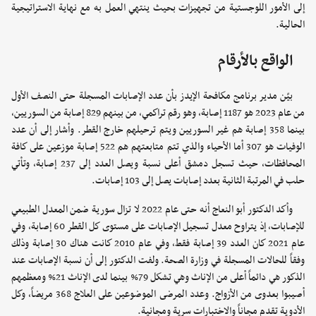
إلى الأمور اللوجستية من تجهيزات بحيث ينتهي العمل به مع نهاية الاستراتيجية
الحالية.
الواقع بالأرقام
بيّن مدير برنامج مكافحة الإيدز بأن عدد الإصابات المسجلة حتى النصف الأول
من عام 2023 هو 1187 إصابة، وهو رقم تراكمي، من بينهم 829 إصابة من السوريين،
بينما 358 إصابة هم غير السوريين ويتم ترحيلهم خارج القطر. وأشار إلى أن عدد
الوفيات هو 307 أما الأحياء والذي تتم متابعتهم هم 522 إصابة موزعين على كافة
المحافظات، حيث تسجل دمشق أعلى نسبة ويصل العدد إلى 237 إصابة، وتأتي
حلب في المرتبة الثانية بعدد إصابات يصل إلى 103 إصابات.
وأكد الدكتور أبو النعاج أنه حتى عام 2022 لا تزال سورية ضمن المعدل الطبيعي
للإصابات، إذ يتراوح معدل تسجيل الإصابات على مستوى كل القطر 60 إصابة، وفي
عام 2021 كان العدد 39 إصابة فقط، وفي عام 2010 كانت هناك 30 إصابة وذلك
وفقاً للحالات المسجلة في وزارة الصحة. ولفت الدكتور إلى أن نسبة الإصابات عند
الذكور هي دائماً أعلى من الإناث وهي تشكل 79% بينما لدى الإناث 21% ومعظمهم
أصيبوا بعدوى من الأزواج. وعدد المرضى الموضوعين على العلاج 368 مريضاً، وكل
الأدوية تقدم مجاناً والاختبارات سرية ومجانية.