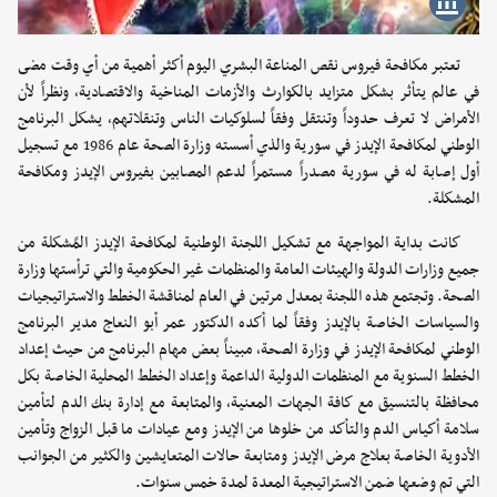
تعتبر مكافحة فيروس نقص المناعة البشري اليوم أكثر أهمية من أي وقت مضى
في عالم يتأثر بشكل متزايد بالكوارث والأزمات المناخية والاقتصادية، ونظراً لأن
الأمراض لا تعرف حدوداً وتنتقل وفقاً لسلوكيات الناس وتنقلاتهم، يشكل البرنامج
الوطني لمكافحة الإيدز في سورية والذي أسسته وزارة الصحة عام 1986 مع تسجيل
أول إصابة له في سورية مصدراً مستمراً لدعم المصابين بفيروس الإيدز ومكافحة
المشكلة.
كانت بداية المواجهة مع تشكيل اللجنة الوطنية لمكافحة الإيدز المًشكلة من
جميع وزارات الدولة والهيئات العامة والمنظمات غير الحكومية والتي ترأستها وزارة
الصحة. وتجتمع هذه اللجنة بمعدل مرتين في العام لمناقشة الخطط والاستراتيجيات
والسياسات الخاصة بالإيدز وفقاً لما أكده الدكتور عمر أبو النعاج مدير البرنامج
الوطني لمكافحة الإيدز في وزارة الصحة، مبيناً بعض مهام البرنامج من حيث إعداد
الخطط السنوية مع المنظمات الدولية الداعمة وإعداد الخطط المحلية الخاصة بكل
محافظة بالتنسيق مع كافة الجهات المعنية، والمتابعة مع إدارة بنك الدم لتأمين
سلامة أكياس الدم والتأكد من خلوها من الإيدز ومع عيادات ما قبل الزواج وتأمين
الأدوية الخاصة بعلاج مرض الإيدز ومتابعة حالات المتعايشين والكثير من الجوانب
التي تم وضعها ضمن الاستراتيجية المعدة لمدة خمس سنوات.