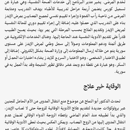
تخدم المرضى. يشير مدير البرنامج إلى خدمات الصحة النفسية، وهي عبارة عن
تسجيل كورس يتضمن أربعة مراحل تدريبية للأطباء بهدف التدريب ومتابعة
المرضى من ناحية رأب الفجوة وإجراء تقييم نفسي لجميع المصابين بمرض الإيدز
بناء على التدريب الذي حصلوا عليه، إضافة إلى إجراء تقييم دوري للحالة النفسية
لمريض الإيدز وتقديم العلاج بحسب المرحلة التي يمر بها، بحيث يصبح الطبيب
قادراً على تقديم الأدوية النفسية عند الحاجة إليها. وهناك الخدمات الإلكترونية عن
طريق أتمتة ودعم المعلومات وصولاً إلى سجل وطني لمرض الإيدز على مستوى
سورية يتم من خلاله إرسال المعلومات إلى وزارة الصحة بشكل إلكتروني. إضافة إلى
تطبيق الاختبار الشخصي، وهو الاختبار السريع للإيدز يشابه اختبارات الحمل أو
السكر، وهو عبارة عن نقطة دم وبعد عشر دقائق تظهر النتيجة وقد بدأ العمل به في
سورية.
الوقاية خير علاج
تحدث الدكتور أبو النعاج عن موضوع منع انتقال العدوى من الأم الحامل للجنين
عبر بروتوكولات جديدة لتقديم علاج الأدوية الوقائية للزوجة حتى لا تصاب الإيدز،
والذي بدأ تطبيقه منذ العام الماضي بإعطاء الزوجة الدواء الوقائي لضمان عدم
انتقال العدوى إليها من الزوج المصاب. ويمكن العكس بحيث تعطى الأدوية الوقائية
للزوج في حال كانت الزوجة هي المصابة. لافتاً إلى تطوير البروتوكولات كل عامين مع