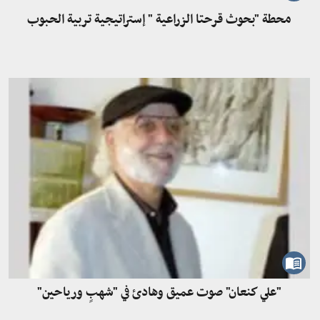
محطة "بحوث قرحتا الزراعية " إستراتيجية تربية الحبوب
"علي كنعان" صوت عميق وهادئ في "شهبٍ ورياحين"