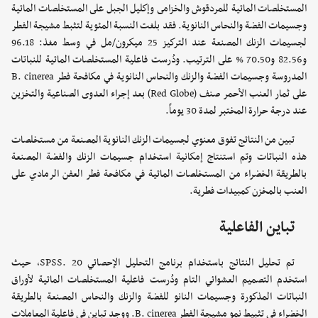
المستخلصات المائية للمردقوش والخزامى وإكليل الجبل على المستخلصات المائية
وجسيمات الفضة والنحاس النانوية. فقد بلغت النسبة المئوية لتثبط مشيجة الفطر
لجسيمات الزنك المصنعة عند التركيز 25 ميكرون/مل في وسط مغذ: 96.18
و82.56 و70.50 % على الترتيب. ودُرست فاعلية المستخلصات المائية للنباتات
المدروسة وجسيمات الفضة والزنك والنحاس النانوية في مكافحة فطر B. cinerea
على ثمار العنب الأحمر صنف (Red Globe) بعد إجراء العدوى الصناعية والتخزين
عند درجة حرارة المختبر لمدة 30 يوماً.
تبين من النتائج تفوق معنوي لجسيمات الزنك النانوية المصنعة من مستخلصات
هذه النباتات وتم استنتاج إمكانية استخدام جسيمات الزنك والفضة المصنعة
بالطريقة الخضراء من المستخلصات المائية في مكافحة فطر العفن الرمادي على
العنب بالمخزن كمبيدات فطرية.
تباين الفاعلية
تم تحليل النتائج باستخدام برنامج التحليل الإحصائي SPSS. 20، حيث
استخدم التصميم العشوائي التام ودُرست فاعلية المستخلصات المائية لأوراق
النباتات المذكورة وجسيمات النانو للفضة والزنك والنحاس المصنعة بالطريقة
الخضراء في تثبيط نمو مشيجة الفطر B. cinerea. ووجد تباين في فاعلية المعاملات