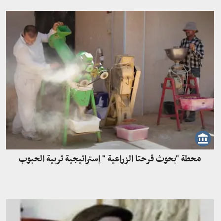
محطة "بحوث قرحتا الزراعية " إستراتيجية تربية الحبوب