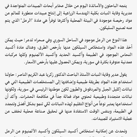
يتجه الباحثون والأساتذة اليوم من خلال مخابر أبحاث المبيدات المتواجدة في
مديرية وقاية النبات بكلية الهندسة الزراعية إلى إنتاج مبيدات متطورة للعالم من
مواد رخيصة موجودة في البيئة المحلية وأكثرها توفراً هي مادة "الرمل" الذي يتم
منه تصنيع السليكون.
هذا النوع من الرمل موجود في الساحل السوري وفي صحراء تدمر؛ حيث يمكن
أخذ هذه المواد واستخلاص السيلكون منها بأرخص الطرق، وهناك مادة أكسيد
النحاس الموجود في الطبيعة وأكسيد الحديد وأكسيد الألمنيوم وكلها مركبات
معدنية متوفرة بكثرة في سورية، ويمكن الحصول عليها بأرخص الأسعار.
يقول مدير وقاية النبات الأستاذ الباحث الدكتور زكريا عبد الكريم الناصر: حاولنا
استخدام هذه المواد بطريقة طبيعية وإضافتها إلى المستخلصات الطبيعية التي هي
نباتات إكليل الجبل والمردقوش والطيون لكون موطنها الرئيسي في سورية، ولكونها
نباتات متجددة وطبيعية تحتوي مواد فعالة جداً في مكافحة الحشرات. وأكد أن
استخدامها يعتبر نوعاً من أنواع التقليم لهذه النباتات لكي تنمو بشكل أفضل وتتجدد
في الطبيعة، وبنفس الوقت الاستفادة منها في تحقيق صناعة محلية تخفف من
عملية الاستيراد للمبيدات.
وتحدث عن إمكانية استخلاص أكسيد السيلكون وأكسيد الألمنيوم من الرمل