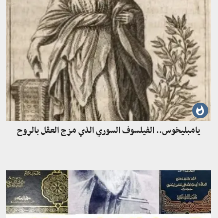
يامبليخوس.. الفيلسوف السوري الذي مزج العقل بالروح