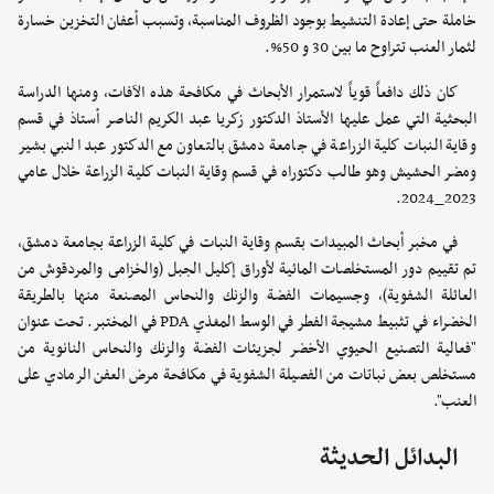
خاملة حتى إعادة التنشيط بوجود الظروف المناسبة، وتسبب أعفان التخزين خسارة
لثمار العنب تتراوح ما بين 30 و 50%.
كان ذلك دافعاً قوياً لاستمرار الأبحاث في مكافحة هذه الآفات، ومنها الدراسة
البحثية التي عمل عليها الأستاذ الدكتور زكريا عبد الكريم الناصر أستاذ في قسم
وقاية النبات كلية الزراعة في جامعة دمشق بالتعاون مع الدكتور عبد النبي بشير
ومضر الحشيش وهو طالب دكتوراه في قسم وقاية النبات كلية الزراعة خلال عامي
2023_2024.
في مخبر أبحاث المبيدات بقسم وقاية النبات في كلية الزراعة بجامعة دمشق،
تم تقييم دور المستخلصات المائية لأوراق إكليل الجبل (والخزامى والمردقوش من
العائلة الشفوية)، وجسيمات الفضة والزنك والنحاس المصنعة منها بالطريقة
الخضراء في تثبيط مشيجة الفطر في الوسط المغذي PDA في المختبر. تحت عنوان
"فعالية التصنيع الحيوي الأخضر لجزيئات الفضة والزنك والنحاس النانوية من
مستخلص بعض نباتات من الفصيلة الشفوية في مكافحة مرض العفن الرمادي على
العنب".
البدائل الحديثة