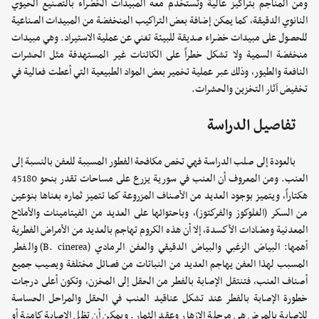
ومن المناجم بتراكيز عالية وتستخدم معه المبيدات الخضراء بالتصنيع الحيوي
النانوي الدقيقة، كما يمكن إضافة بعض التراكيب المنخفضة من المبيدات الصناعية
للحصول على مبيدات خضراء صديقة للبيئة تغني عن عملية الاستيراد. وهي مبيدات
منخفضة السمية ولا تشكل خطراً على الكائنات غير المستهدفة مثل الحشرات
النافعة والطيور، وذلك عبر عملية تخمير بعض المواد الطبيعية التي أعطت فعالية في
تخفيض آثار التخزين والحشرات.
تفاصيل الدراسة
بالعودة إلى صلب الدراسة فهي تخص مكافحة الفطور المسببة للعفن بالنسبة إلى
العنب. ومن المعروف أن العنب في سورية يزرع على مساحات تقدر بنحو 45180
هكتاراً، ويتميز بوجود العديد من الأصناف المزروعة كما تتميز ثماره بغناها بنوعين
من السكر (الغلوكوز والفركتوز)، وباحتوائها على العديد من الفيتامينات والأملاح
المعدنية ومضادات الأكسدة، إلا أن هذه الكروم تهاجم بالعديد من الأمراض الفطرية
أهمها: البياض الزغبي والبياض الدقيقي والعفن الرمادي (B. cinerea) والفطر
المسبب لهذا العفن يهاجم العديد من النباتات من فصائل مختلفة ويصيب جميع
أصناف العنب، فتنتقل الإصابة بالفطر من الحقل إلى المخزن، وتكون أعلى درجات
خطورة الإصابة بالفطر عند تشكل عناقيد العنب في الحقل والمراحل الحساسة
للإصابة بالمرض هي مرحلة الإزهار وعقد الثمار. ويمكن أن تظل الإصابة كامنة أو