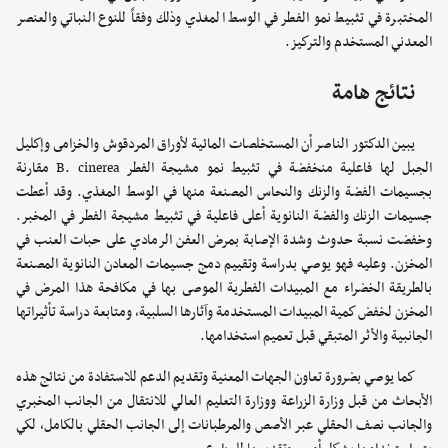
المختبرة في تثبيط نمو الفطر في الوسط المغذي وذلك وفقاً للنوع النباتي والعنصر
المعدني المستخدم والتركيز.
نتائج هامة
يبين الدكتور الناصر أن المستخلصات المائية لأوراق المردقوش والخزامى وإكليل
الجبل لها فاعلية منخفضة في تثبيط نمو مشيجة الفطر B. cinerea مقارنة
بجسيمات الفضة والزنك والنحاس المصنعة منها في الوسط المغذي. وقد أعطت
جسيمات الزنك والفضة النانوية أعلى فاعلية في تثبيط مشيجة الفطر في المخبر.
وخفضت نسبة حدوث وشدة الإصابة بمرض العفن الرمادي على حبات العنب في
المخزن. وعليه فهو يوصي بدراسة وتقييم دمج جسيمات المعادن النانوية المصنعة
بالطريقة الخضراء مع المبيدات الفطرية الموصى بها في مكافحة هذا المرض في
المخزن لخفض كمية المبيدات المستخدمة وآثارها السلبية، ومتابعة دراسة تأثيراتها
الجانبية والأثر المتبقي قبل تعميم استخدامها.
كما يوصي بضرورة تعاون الجهات المعنية وتقديم الدعم للاستفادة من نتائج هذه
الأبحاث من قبل وزارة الزراعة ووزارة التعليم العالي للانتقال من الجانب المخبري
والجانب نصف الحقلي عبر الأصص والمرطبانات إلى الجانب الحقلي بالكامل، لكي