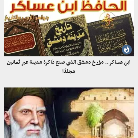
ابن عساكر.. مؤرخ دمشق الذي صنع ذاكرة مدينة عبر ثمانين
مجلدًا