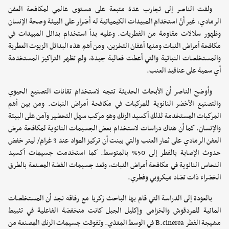
ولفت الناصر إلى تجارب عدة متبعة على مستوى عالمي لمكافحة العفن
الرمادي، غير أنّ استخدام المبيدات الكيميائية له أضرار على البيئة وصحة الإنسان
وظهور سلالات مقاومة من الفطريات. وعليه بدأ استخدام بدائل المبيدات في
مكافحة أمراض النبات ومنها أعفان التخزين، ومن أهم هذه البدائل الزيوت العطرية
والمستخلصات النباتية والتي أعطت فعالية جيدة، ولم تظهر التراكيز المستخدمة
أي سمية على عناقيد العنب.
وأوضح الناصر أن الأبحاث الحديثة تتجه لاستخدام تقانات التصنيع الحيوي
والتصنيع الأخضر النانوية للمركبات في مكافحة أمراض النبات. ومن بين أهم
المركبات المستخدمة لذلك أكسيد الزنك وهو مركب سهل التحضير وآمن على البيئة
والإنسان. كما أن هناك دراسات لاستخدام بعض الجسيمات النانوية لمكافحة مرض
العفن الرمادي على ثمار العنب والتي بينت أن تركيز المواد عند 3 غرام/ ليتر خفض
حدوث الإصابة بالفطر إلى 50% بالمتوسط. كما استخدمت جسيمات أكسيد
النحاس النانوية في مكافحة أمراض النبات، وتعد جسيمات الفضة المصنعة بالطرق
الخضراء ذات تضاد ميكروبي وفطري.
بالعودة إلى الدراسة التي قام بها الباحث زكريا مع رفاقه نجد أن المستخلصات
المائية للمردقوش والخزامى وإكليل الجبل كانت منخفضة الفاعلية في تثبيط
مشيجة الفطر B.cinerea في الوسط المغذي. وتفوقت جسيمات الزنك المصنعة من