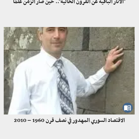
"الآثار الباقية عن القرون الخالية".. حين صار الزمن علمًا
الاقتصاد السوري المهدور في نصف قرن 1960 – 2010