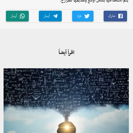
يتم استخدامها بشكل أوسع وتقديمها للمزارع.
شارك
غرّد
أرسل
أرسل
اقرأ أيضاً