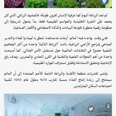
لم تعد الزراعة اليوم كما عرفها الإنسان لقرون طويلة، فالمشهد الزراعي الذي كان
يعتمد على الخبرة التقليدية والمواسم الطبيعية فقط، بدأ يتحول تدريجيًا إلى
منظومة رقمية متطورة تقودها البيانات والذكاء الاصطناعي والأقمار الصناعية.
ففي وقت يواجه فيه العالم أزمات متصاعدة تتعلق بالمياه والغذاء والتغير
المناخي وتراجع الأراضي الزراعية، باتت "الزراعة الذكية" واحدة من أكثر المفاهيم
العلمية حضورًا في النقاشات العالمية حول مستقبل الأمن الغذائي، كما أصبحت
واحدة من أهم التحولات العلمية والتقنية في القرن الحادي والعشرين، بهدف رفع
الإنتاجية وتحقيق الاستدامة وتقليل استنزاف الموارد الطبيعية.
وتشير تقديرات منظمة الأغذية والزراعة التابعة للأمم المتحدة إلى أن العالم
سيحتاج إلى زيادة إنتاج الغذاء بنسبة تقارب 70% بحلول عام 2050 لتلبية
احتياجات السكان المتزايدين.