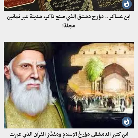
ابن عساكر.. مؤرخ دمشق الذي صنع ذاكرة مدينة عبر ثمانين
مجلدًا
ابن كثير الدمشقي مؤرخُ الإسلام ومفسِّرُ القرآن الذي عبرت