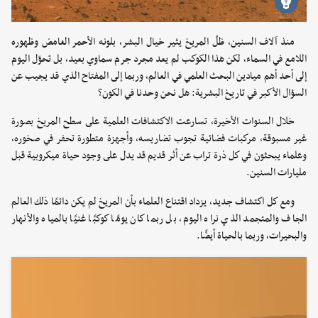
منذ آلاف السنين، ظلّ المريخ يثير خيال البشر، بلونه الأحمر الغامض وظهوره
اللامع في السماء، لكن هذا الكوكب لم يعد مجرد جرم سماوي بعيد، بل تحوّل اليوم
إلى أحد أهم ميادين البحث العلمي في العالم، وربما إلى المفتاح الذي قد يجيب عن
السؤال الأكبر في تاريخ البشرية: هل نحن وحدنا في الكون؟
خلال السنوات الأخيرة، تسارعت الاكتشافات العلمية على سطح المريخ بصورة
غير مسبوقة، مركبات فضائية تجوب تضاريسه، وأجهزة متطورة تحفر في صخوره،
وعلماء يبحثون في كل ذرة تراب عن أثر قديم قد يدل على وجود حياة ميكروبية قبل
مليارات السنين.
ومع كل اكتشاف جديد، يزداد اقتناع العلماء بأن المريخ لم يكن دائمًا ذلك العالم
الجاف والمتجمد الذي نراه اليوم، بل ربما كان يومًا كوكبًا غنيًا بالمياه والأنهار
والبحيرات، وربما بالحياة أيضًا.