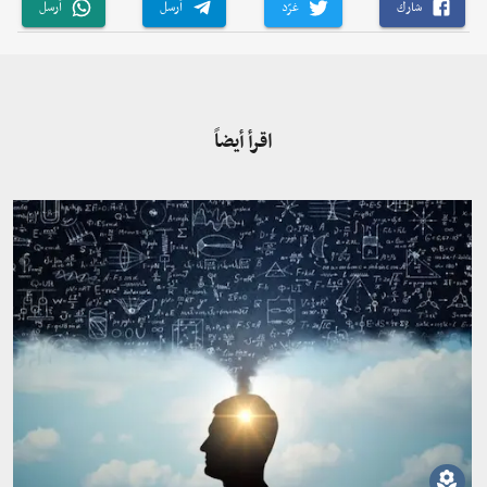
شارك
غرّد
أرسل
أرسل
اقرأ أيضاً