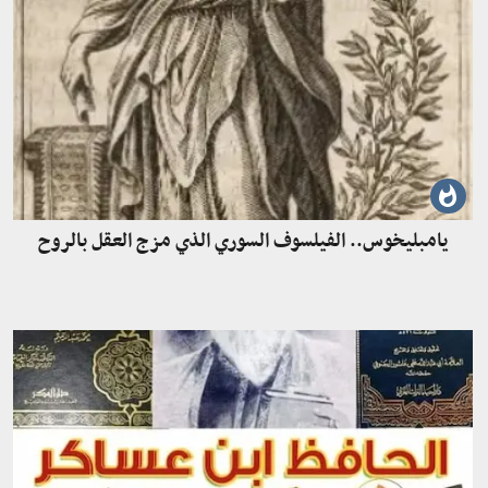
يامبليخوس.. الفيلسوف السوري الذي مزج العقل بالروح