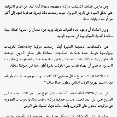
وفي مارس 2026، اكتشفت مركبة Perseverance أدلة تُعد من أقدم الشواهد
على تدفق المياه في تاريخ المريخ، حيث رصدت دلتا نهرية مدفونة تعود إلى أكثر
من أربعة مليارات سنة.
ويرى العلماء أن وجود الماء لفترات طويلة يزيد من احتمال أن المريخ امتلك بيئة
صالحة للحياة الميكروبية في ماضيه البعيد.
من الاكتشافات الحديثة المثيرة أيضًا، رصدت مركبة Curiosity تكوينات
جيولوجية غريبة تشبه شبكات العنكبوت العملاقة على سطح المريخ، ويعتقد
الباحثون أن هذه التكوينات نتجت عن تدفق مياه جوفية عبر الصخور قبل مليارات
السنين، ما يعني أن المياه بقيت على الكوكب لفترة أطول مما كان متوقعًا سابقًا.
هذا الاكتشاف أعاد طرح سؤال جوهري: إذا كانت المياه موجودة لفترات طويلة،
فهل امتلك المريخ الوقت الكافي لتطوير حياة بدائية؟
في نيسان 2026، أعلنت ناسا اكتشاف أكبر تنوع من الجزيئات العضوية على
المريخ حتى الآن، بعد تحليل عينات حفرتها مركبة Curiosity، والجزيئات العضوية
هي مركبات تحتوي على الكربون، وتُعد أساسًا مهمًا للحياة على الأرض.
ورغم أن هذه المركبات قد تتشكل بطرق غير حيوية، فإن العلماء يعتبرون