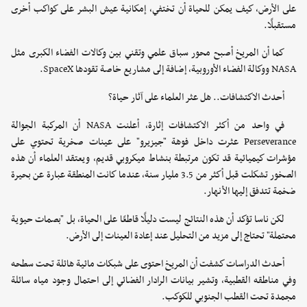
على الأرض، كيف يمكن للحياة أن تختفي، إمكانية عيش البشر على كواكب أخرى
مستقبلًا.
كما أن المريخ أصبح محور سباق علمي وتقني بين وكالات الفضاء الكبرى مثل
NASA ووكالة الفضاء الأوروبية، إضافة إلى مشاريع خاصة تقودها SpaceX.
أحدث الاكتشافات.. هل عثر العلماء على آثار حياة؟
في واحد من أكثر الاكتشافات إثارة، أعلنت NASA أن المركبة الجوالة
Perseverance عثرت داخل فوهة "جيزيرو" على عينات صخرية تحتوي على
مؤشرات كيميائية قد تكون مرتبطة بنشاط ميكروبي قديم، ويعتقد العلماء أن هذه
الصخور تشكلت قبل أكثر من 3.5 مليار سنة، عندما كانت المنطقة عبارة عن بحيرة
ضخمة تتدفق إليها الأنهار.
لكن ناسا تؤكد أن هذه النتائج ليست دليلًا قاطعًا على الحياة، بل "بصمات حيوية
محتملة" تحتاج إلى مزيد من التحليل عند إعادة العينات إلى الأرض.
أحدث الدراسات كشفت أن المريخ احتوى على شبكات مائية هائلة تحت سطحه
وفي مناطقه القطبية، وتشير بيانات الرادار الفضائي إلى احتمال وجود مياه سائلة
مجمدة تحت القطب الجنوبي للكوكب.