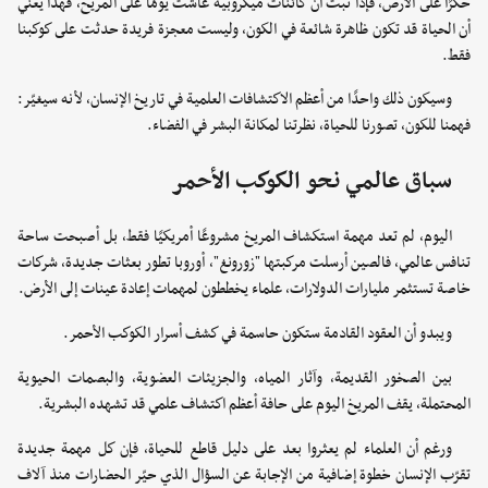
حكرًا على الأرض، فإذا ثبت أن كائنات ميكروبية عاشت يومًا على المريخ، فهذا يعني
أن الحياة قد تكون ظاهرة شائعة في الكون، وليست معجزة فريدة حدثت على كوكبنا
فقط.
وسيكون ذلك واحدًا من أعظم الاكتشافات العلمية في تاريخ الإنسان، لأنه سيغيّر:
فهمنا للكون، تصورنا للحياة، نظرتنا لمكانة البشر في الفضاء.
سباق عالمي نحو الكوكب الأحمر
اليوم، لم تعد مهمة استكشاف المريخ مشروعًا أمريكيًا فقط، بل أصبحت ساحة
تنافس عالمي، فالصين أرسلت مركبتها "زورونغ"، أوروبا تطور بعثات جديدة، شركات
خاصة تستثمر مليارات الدولارات، علماء يخططون لمهمات إعادة عينات إلى الأرض.
ويبدو أن العقود القادمة ستكون حاسمة في كشف أسرار الكوكب الأحمر.
بين الصخور القديمة، وآثار المياه، والجزيئات العضوية، والبصمات الحيوية
المحتملة، يقف المريخ اليوم على حافة أعظم اكتشاف علمي قد تشهده البشرية.
ورغم أن العلماء لم يعثروا بعد على دليل قاطع للحياة، فإن كل مهمة جديدة
تقرّب الإنسان خطوة إضافية من الإجابة عن السؤال الذي حيّر الحضارات منذ آلاف