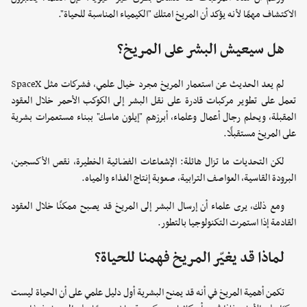
الاكتشاف مهمًا لأنه يؤكد أن المريخ امتلك "الكيمياء المناسبة للحياة".
هل سيعيش البشر على المريخ؟
لم يعد الحديث عن استعمار المريخ مجرد خيال علمي، فشركات مثل SpaceX
تعمل على تطوير مركبات قادرة على نقل البشر إلى الكوكب الأحمر خلال العقود
المقبلة، ويحلم رجال أعمال وعلماء، أبرزهم "إيلون ماسك" ببناء مستعمرات بشرية
على المريخ مستقبلًا.
لكن التحديات ما تزال هائلة: الإشعاعات الفضائية الخطيرة، نقص الأكسجين،
البرودة القاسية، العواصف الترابية، صعوبة إنتاج الغذاء والمياه.
ومع ذلك، يرى علماء أن إرسال البشر إلى المريخ قد يصبح ممكنًا خلال العقود
القادمة إذا استمرت التكنولوجيا بالتطور.
لماذا قد يغيّر المريخ فهمنا للحياة؟
تكمن أهمية المريخ في أنه قد يمنح البشرية أول دليل علمي على أن الحياة ليست