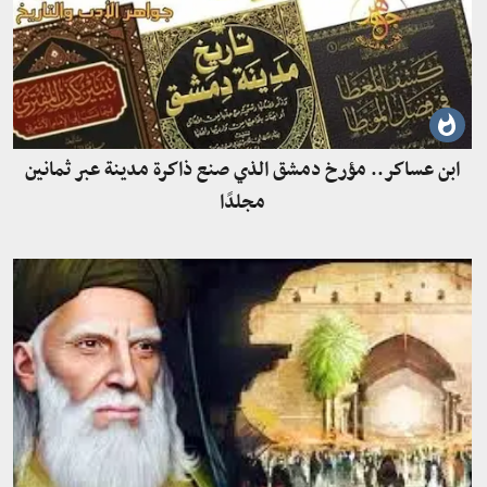
ابن عساكر.. مؤرخ دمشق الذي صنع ذاكرة مدينة عبر ثمانين
مجلدًا