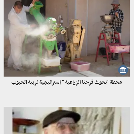
محطة "بحوث قرحتا الزراعية " إستراتيجية تربية الحبوب