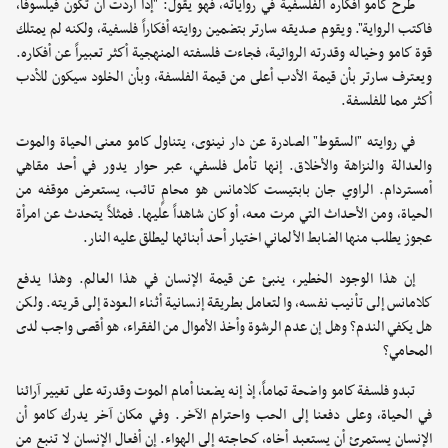
طرح كامو أفكاره الفلسفية في رواياته، فهو يقول: "إذا أردت أن تكون فيلسوفاً،
فاكتب الرواية". ويقوم صديقه سارتر بتضمين روايته أفكاراً فلسفية، ولكنه لم يمتلك
قوة كامو وخياله وقدرته الروائية، فجاءت فلسفته المنهجية أكثر تعبيراً عن أفكاره.
ويعترف سارتر بأن قيمة الأدب أعلى من قيمة الفلسفة، وبأن الخلود سيكون للأدب
أكثر مما للفلسفة.
في روايته "السقوط" الصادرة عن دار نينوى، يتناول كامو معنى الحياة والموت
والعدالة والنزاهة والأخلاق. إنها تأمل فلسفي، عبر حوار يدور في أحد مقاهي
أمستردام. الراوي جان بابتيست كلامانس هو محامٍ تائب، يستعرض موقفه من
الحياة، ومن الأحداث التي مرت معه، أو كان شاهداً عليها. فمثلاً يتحدث عن امرأة
عجوز يطلب منها الضابط الألماني اختيار أحد أبنائها ليطلق عليه النار.
إن هذا الوجود الخطير، ينبئ عن قيمة الإنسان في هذا العالم. وهذا يدفع
كلامانس إلى تأنيب نفسه، والتعامل بطريقة إنسانية أثناء العودة إلى قريته. ولكن
هل يكفي الندم؟ وهل إن عدم الرشوة وأخذ الأموال من الفقراء، هو أقصى واجب لدى
المحامي؟
تبدو فلسفة كامو واضحة تماماً، إذ إنه يضعنا أمام الموت وقدرته على تغيير آرائنا
في الحياة، وعلى دفعنا إلى الحب واحترام الآخر. وفي مكان آخر يدرك كامو أن
الإنسان يستمرئ أن يستعبد أخاه، كحاجته إلى الهواء. إن أفعال الإنسان لا تنبع من