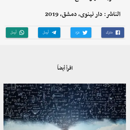
الناشر: دار نينوى، دمشق، 2019
شارك
غرّد
أرسل
أرسل
اقرأ أيضاً