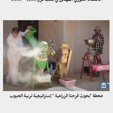
محطة "بحوث قرحتا الزراعية " إستراتيجية تربية الحبوب