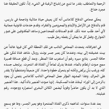
الرحمة والتعاطف، بقدر ما تنبع من إشباع الرغبة في الشيء. إذاً، تكون الحقيقة هنا
مجرد خداع.
يحكي محامي الدفاع كلامانس أنه كان يعيش حياة مثالية وناجحة في باريس.
قام بالدفاع عن الأرامل والأيتام والمحرومين والفقراء، وقدم خدمات قانونية مجانية
لأي أحد طلب منه ذلك. قدم الصدقات للمحتاجين وساعد المكفوفين على عبور
الشوارع، وفعل كل ما يمكن أن يفعله رجل طيب.
في اعترافاته، يتحدث المحامي التائب عن تلك اللحظة التي كان فيها عائداً من
بيت عشيقته إلى بيته، وعندما كان يعبر جسر بونت رويال، شاهد فتاة تتكئ على
حافة الجسر. يتابع سيره رغم أن استغرب هذا المنظر. وبعد أن قطع مسافة قصيرة
سمع صوت ارتطام بالماء، عندها يدرك تماماً أن الفتاة قد انتحرت. يرتجف جسده
كله، ورغب بأن يركض ولكنه لم يتحرك خطوة واحدة. كان ضعيفاً ومتشظياً ولا يقدر
على الحراك. وهذا المشهد المؤثر جعل المحامي التائب كلامانس يتمنى أن يعود
بالزمن إلى الوراء لينقذ هذه المسكينة. إنها صوت الضمير بالتأكيد. هذا الضمير
الذي لا بد أن يكون حاضراً وقوياً ليضمن الكائن البشري استمراره ووجوده، رغم
عبثيته.
بعد عدة سنوات، تداهمه ذكرى الفتاة المنتحرة وهو يعبر الجسر، وها هو يسمع