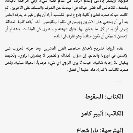
صوتها، ويشعر بالأسى وعدم الرضا من عدم فعله شيء. وفي مراجعة لحياته،
يكتشف كلامانس أنه قضى حياته في البحث عن الشرف والتسلط على الآخرين. كم
كانت حياته مجرد نفاق وأنانية ونزوع نحو الكسب. أراد أن يكون غير ما يعرفه الناس
به، أي أن يعتدي على الآخرين ويمعن في ظلم المظلومين. لقد أرقته كلمة العدالة،
وتمنى أن يدمر كل ما يتعلق بها. يترك مهنته ويستغرق في الملذات، باعتبار أن
الإنسان لا يمكن أن يكون منافقاً وهو غارق في اللذة.
هذه الرواية تشريح لأخلاق منتصف القرن العشرين، وما جرته الحروب على
الإنسان في أوروبا والعالم. إن سؤال العدالة والضمير لا يغادران الراوي، ولكنهما
يبقيان بلا إجابة شافية، حيث لا يرى الراوي أي شيء مجدياً. الحياة عبثية، ونحن
مجرد كائنات لا ندرك ماذا علينا أن نفعل.
-----
الكتاب: السقوط
الكاتب: ألبير كامو
المترجمة: يارا شعاع