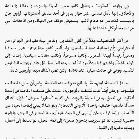
في روايته "السقوط" ، يتناول كامو معنى الحياة والموت والعدالة والنزاهة
والأخلاق. إنها تأمل فلسفي، عبر حوار يدور في أحد مقاهي أمستردام. الراوي جان
بابتيست كلامانس هو محامٍ تائب، يستعرض موقفه من الحياة، ومن الأحداث التي
مرت معه، أو كان شاهداً عليها.
من أكثر الشخصيات جدلاً في القرن العشرين. ولد في بيئة فقيرة في الجزائر، من
أب فرنسي وأم إسبانية مصابة بالصمم. ولد ألبير كامو سنة 1913. عمل صحفياً
ومحرراً رئيساً لهيئة التحرير، وكاتباً مسرحياً، وكاتب مقالات سياسية، إضافة إلى
كونه ناشطاً. واشتهر فيلسوفاً وروائياً له بصمته الخاصة. نال عام 1957 جائزة نوبل
للأدب. وتوفي في حادث سيارة، عام 1960، وكان عمره آنذاك سبعة وأربعين عاماً.
تجاهل الفلسفة المنهجية، وانطلق نحو فلسفته الخاصة. رفض أن يطلق عليه لقب
فيلسوف، ورفض أيضاً نعت فلسفته بالوجودية. اعتمد على فلسفته الخاصة في إشادة
أفكاره التي تتعلق بمعنى الحياة والموت. في كتابه "أسطورة سيزيف" يقول: "هناك
مسألة فلسفية حقيقية واحدة، ألا وهي الانتحار". وهو هنا لا يعني إيقاف الحياة عبر
الانتحار، وإنما كيف يمكن أن نرى في العبث شيئاً يجعلنا نستمر في العيش، ونواجه
مصيرنا كبشر. ها هو سيزيف يدحرج صخرته إلى قمة الجبل، ثم تسقط إلى أسفل،
ويعاود دفعها إلى القمة.