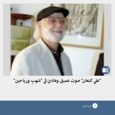
"علي كنعان" صوت عميق وهادئ في "شهبٍ ورياحين"
من نحن