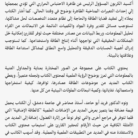
أكسيد الكربون المسؤول الرئيس عن ظاهرة الاحتباس الحراري التي تؤدي بمجملها
إلي إحداث التغيرات المناخية الظاهرة بوضوح في وقتنا الحالي. كما أشار الكتاب
بجلاء إلى تعقيد قضايا الطاقة والحاجة إلى نظام متعدد التخصصات لحل مشاكلها،
تستوجب مسائل تقدير وفرة المواد والكميات الناتجة عن الانبعاثات من القراء
تحليل المعلومات، وربط البيانات من مصادر مختلفة حيث توفر للقارئ إمكانية حّل
المشكلات الحقيقية التي نواجهها أثناء إنتاج الطاقة واستخدامها. كما تستوجب
إدراك أهمية الحسابات الدقيقة والتحليل واسع النطاق لمشاكل استدامة الطاقة
وعلاقتها بالبيئة.
يحتوي الكتاب على مجموعة من الصور المختارة بعناية والجداول الغنية
بالمعلومات التي تعزز بوضوح الرؤية العلمية لمحتوى الكتاب وتجعله متميزاً. ويغطي
الكتاب العديد من موضوعات الطاقة مصادرها، توافرها، كيفية استخراجها
واستعمالها، نفاياتها، وكمية انبعاثات الملوثات البيئية من كل منها.
ونوه الدكتور فريد أبو حامد، أستاذ محاضر في جامعة دمشق، أن الكتاب يحمل
قيمة مضافة بما يتميز بعرض العديد من الإضافات العلمية "كالطاقة الإضافية" التي
قلما تتوفر في مراجع أخرى والتي توفر نوعاً من إثارة الفضول، إضافة إلى العديد من
الأمثلة الكافية من حيث الأرقام لتحفيز القارئ على استيعاب محتوى الكتاب
والاستفادة منه في العديد من التطبيقات العلمية والعملية. وقد أسهب الكاتب في