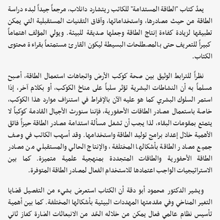
يعدّ كتاب "الطاقة المستدامة" للكاتب ريتشارد دانلاب، مرجعاً جيداً لبدء دراسة
الطاقة من حيث مصادرها، واستخداماتها، وآفاق التقنيات المستقبلية التي يمكن
تطبيقها لزيادة كفاءة إنتاج الطاقة وجعلها صديقة للبيئة. ويولي المؤلف اهتماماً
كبيراً للتعريف حتى بالمصطلحات البسيطة ليكون القارئ مستمتعاً بقراءة محتوى
الكتاب.
نظراً للترابط الوثيق بين صحة كوكب الأرض واتجاهات استعمال الطاقة، أصبح
مسلماً به أن النشاطات البشرية تؤثر سلباً على مناخ الكوكب، أو بكلام آخر، إذا
استمر السلوك البشري كما هو عليه الآن بالإفراط في استنزاف موارد هذا الكوكب،
خاصة باستعمال مصادر الطاقات الأحفورية، فإننا سنورث الأجيال القادمة كوكباً لا
يتمتع بمقومات البقاء، لذا يجب أن تشغل مسألة استدامة مصادر الطاقة حيزاً فائق
الأهمية خلال إعداد برامج توليد الطاقة واستخدامها. وقد أسهب الكاتب في وصف
جميع مصادر الطاقة بأشكالها المختلفة، والإنتاج الحالي والمستقبلي من مصادر
الطاقة الأحفورية والطاقات المتجددة بمنهجية علمية متميزة. كما بين
الاستراتيجيات الواجب اعتمادها للاستخدام الفعال لمصادر الطاقة المتوفرة.
ويشير الدكتور محمود أبو دقة أن الكتاب استعرض بشيء من التفصيل قضايا
التغير المناخي وفي مقدمتها المهددات البيئية بأشكالها المختلفة. كما بين أهمية
تأسيس نظام عالمي فعال يمكن من خلاله الحّد من الانبعاثات الضارة كغاز ثاني