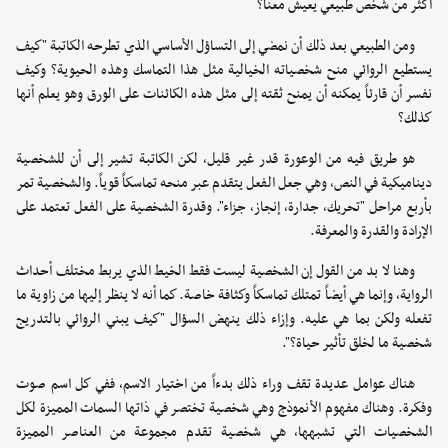
أكثر من شخص طبيعي يعيش معنا؟
ومن الطبيعي بعد ذلك أن نمضي إلى التساؤل الأساسي الذي تطرحه الكاتبة "كيف
يستطيع الروائي منح شخصياته الخيالية مثل هذا التماسك وهذه الحيوية؟ وكيف
نفسر أن قارئاً يمكنه أن يمنح ثقته إلى مثل هذه الكائنات على الورق وهو يعلم أنها
كذلك؟
هو طريق فيه من الوعورة قدر غير قليل، لكن الكاتبة تشير إلى أن للشخصية
ديناميكية في النص، وهي جعل الفعل يتقدم عبر منحه تماسكاً قوياً. والشخصية تمر
بأربع مراحل "تحريك، جدارة، إنجاز، جزاء". وقدرة الشخصية على الفعل تعتمد على
الإرادة والقدرة والمعرفة.
وهنا لا بد من القول إن الشخصية ليست فقط الخيط الذي يربط مختلف أحداث
الرواية، وإنما هي أيضاً تمتلك تماسكاً وكثافة خاصة. كما أنه لا ينظر إليها من زاوية ما
تفعله ولكن بما هي عليه. وإزاء ذلك ينهض السؤال "كيف يبني الروائي بالتدريج
شخصية ما لخلق تأثير حياة؟".
هناك عوامل عديدة تقف وراء ذلك بدءاً من اختيار الاسم، ففي كل اسم صوت
وفكرة. وهناك مفهوم الأنموذج وهي شخصية تختصر في ذاتها السمات المميزة لكل
الشخصيات التي تشبهها، هي شخصية تقدم مجموعة من العناصر المميزة