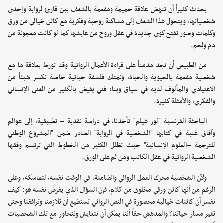
يحدث كثيراً أن تنهض علاقة حميمة ومفعمة بالشغف بين قارئ لرواية وإحدى
شخصياتها، ويتحول هذا الشغف إلى مساكنة روحية وفكرية مع كائن خيالي من ورق
وكلمات وصور تفتح كوى جديدة في عقل وروح من عايشها كما لو كانت معجونة من
دم ولحم.
من الطبيعي أن نجد مدمناً على قراءة الأعمال الروائية وقد تورط بعلاقة ما مع
شخصية مفعمة بالحيوية والحياة، وتمتلك فلسفة حياتية خاصة تكسر شيئاً من
الاعتيادي والمألوف لديه في سياق وبناء فني يفيض بالكثير من الغنى الإنساني
والفكري، والأمثلة كثيرة.
الباحثة الفرنسية "لور هيلم" تأخذنا، في دراسة نقدية – تطبيقية، إلى عوالم
وآفاق غنية في كتابها "الشخصية في الرواية" الصادر ضمن "المشروع الوطني
للترجمة –العلوم الإنسانية" حيث تظلل الكثير من الخطوط التي ترتسم وفقها
الشخصية الروائية في عقل الكاتب ومن ثم على الورق.
ولأن الشخصية محرك العمل الروائي والضامنة، في الوقت نفسه، لتماسكه، وعلى
الرغم من أنها كائن ورقي مخلوق من كلام، فإن السؤال الذي يفرض نفسه هو: كيف
نفسر أن كائنات خيالية محصورة في النص الروائي تستطيع أن تلازمنا وترافقنا وحتى
تغير مسار حياتنا؟ والمدهش حقاً أننا يمكن أن نتعايش ونتحاور مع تلك الشخصيات