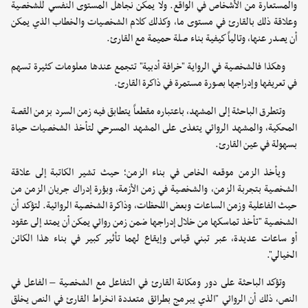
والمستعارة من الأشخاص في الواقع. ولا يمكن نجاهل المستوى النفسي للشخصية
وعلاقة ذلك بالقارئ في مستوى ما، وكذلك كلام الشخصيات والخطاب الذي يمكن
أن يصدر عنها، وتالياً كيفية بناء صلة حميمة مع القارئ.
وهكذا فالشخصية في الرواية "خرافة أدبية" تتجمع عندها معلومات كثيرة تسهم
في تعريفها وإدراجها بصورة مستمرة في ذاكرة القارئ.
وتتطرق الباحثة إلى المشهد، باعتباره مقطعاً يتطابق فيه زمن السرد بزمن القصة
المحكية، والمشهد الروائي يتغذى على المشهد المسرحي لتأخذ الشخصيات حياة
بسهولة في عين القارئ.
ويأخذ الزمن موقعه الخاص في بناء الزمن؛ حيث تشير الكاتبة إلى علاقة
الشخصية بتجربة الزمن، والشخصية في زمن الأزمة، وبؤرة إدراك جريان الزمن من
حيث الفاعلية وزمن الساعات وبعض اللحظات، وذاكرة الشخصية الروائية. لتؤكد أن
الشخصية "تأخذ تماسكها من خلال إدراجها ضمن زمن روائي يمكن أن يمتد إلى عقود
أو ساعات عديدة، عبر تبني قياس وإيقاع لهما تأثير كبير في بناء هذا الكائن
الخيالي".
وتؤكد الباحثة على دور ومكانة القارئ في التفاعل مع الشخصية – الفاعل في
النص، ذلك أن الروائي "الذي يبرمج بطرائق متعددة انخراط القارئ في النص يخلق