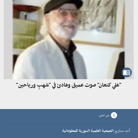
"علي كنعان" صوت عميق وهادئ في "شهبٍ ورياحين"
من نحن
أحد مشاريع
الجمعية العلمية السورية للمعلوماتية