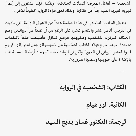
الشخصية – الفاعل المعرضة لتبدلات لامتناهية" وهكذا "فإننا مدعوون إلى إكمال
تجربة الغيرية الغنية جداً من خلالها" وبذلك تكون قراءة الرواية "تعليماً للآخر".
يتناول الجانب التطبيقي في هذه الدراسة عدداً من الأعمال الروائية التي ظهرت
في القرنين الثامن عشر والتاسع عشر، على الرغم من أن عدداً من الروائيين وضع
"المكانة المركزية للشخصية ومشروعها موضع تساؤل، فأصبحت هدفاً لانتقادات
متعددة، حينما حرم هؤلاء الكتاب الشخصية من خصوصياتها ومن امتيازاتها، فإنهم
قلبوا الجنس الروائي في العمق"، ولكن في الوقت نفسه "سمحت أزمة الشخصية هذه
بالإضاءة على حيويتها وسمتها الضرورية".
----
الكتاب: الشخصية في الرواية
الكاتبة: لور هيلم
ترجمة: الدكتور غسان بديع السيد