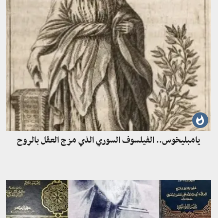
يامبليخوس.. الفيلسوف السوري الذي مزج العقل بالروح