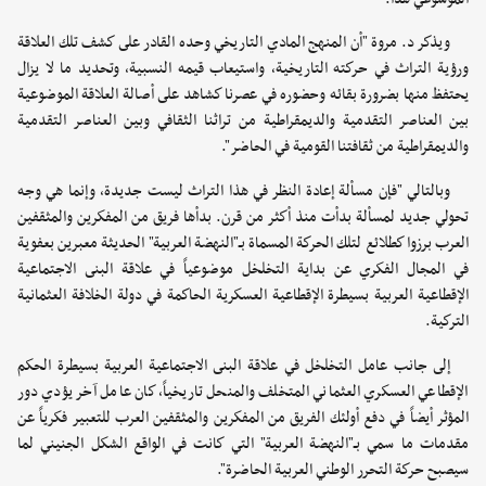
ويذكر د. مروة "أن المنهج المادي التاريخي وحده القادر على كشف تلك العلاقة
ورؤية التراث في حركته التاريخية، واستيعاب قيمه النسبية، وتحديد ما لا يزال
يحتفظ منها بضرورة بقائه وحضوره في عصرنا كشاهد على أصالة العلاقة الموضوعية
بين العناصر التقدمية والديمقراطية من تراثنا الثقافي وبين العناصر التقدمية
والديمقراطية من ثقافتنا القومية في الحاضر".
وبالتالي "فإن مسألة إعادة النظر في هذا التراث ليست جديدة، وإنما هي وجه
تحولي جديد لمسألة بدأت منذ أكثر من قرن. بدأها فريق من المفكرين والمثقفين
العرب برزوا كطلائع لتلك الحركة المسماة بـ"النهضة العربية" الحديثة معبرين بعفوية
في المجال الفكري عن بداية التخلخل موضوعياً في علاقة البنى الاجتماعية
الإقطاعية العربية بسيطرة الإقطاعية العسكرية الحاكمة في دولة الخلافة العثمانية
التركية.
إلى جانب عامل التخلخل في علاقة البنى الاجتماعية العربية بسيطرة الحكم
الإقطاعي العسكري العثماني المتخلف والمنحل تاريخياً، كان عامل آخر يؤدي دور
المؤثر أيضاً في دفع أولئك الفريق من المفكرين والمثقفين العرب للتعبير فكرياً عن
مقدمات ما سمي بـ"النهضة العربية" التي كانت في الواقع الشكل الجنيني لما
سيصبح حركة التحرر الوطني العربية الحاضرة".