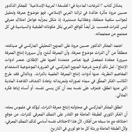
يشكل كتاب "النزعات المادية في الفلسفة العربية الإسلامية" للمفكر الدكتور
حسين مروة مأثرة خالدة في تراثنا العربي الإسلامي، فهو موضوع معرفة وتحليل
لجوانب سلفية منغلقة، وعقلانية مستنيرة، إذ شكل بجزأيه عوامل امتلاك معرفي
ليس للتراث فحسب، بل أيضاً للواقع العربي بكل مكوناته الطبقية والسياسية في كل
مجتمع من مجتمعاته.
اعتمد المفكر الدكتور حسين مروة على المنهج التحليلي الماركسي في صياغته،
منطلقاً من "أن التراث موضوع معرفة، وأن المعرفة تُنتَج، وأن سيرورة إنتاج المعرفة
سيرورة معقدة تتمفصل فيها عناصر متعددة أهمها على الإطلاق، عنصر ادوات
الإنتاج"، لعل ذلك أوضح شرعية المنهج الماركسي، في الضرورة الموضوعية لاستخدام
المفاهيم النظرية، منها أدوات إنتاج المعرفة العلمية بالتراث. وبالتالي فقد طرح
الكاتب الفكر المعلّق في سماء تصوراته وتجريداته بإعادة اكتشاف القاعدة المادية
التي منها انطلق، فتعرّف على نفسه بعد أن كان ينسى نفسه، أو أنساه إياها فكره
المثالي.
انطلق المفكر الماركسي في محاولته إنتاج معرفة التراث، ليؤكد في ملموس بحثه،
أن الفكر الثوري للطبقة العاملة هو القادر على التملك المعرفي للتراث، من موقع
اختلافه مع ما سبقه من أفكار، لأن هذا الاختلاف نفسه أساسي لذلك التملك المعرفي،
ولأن الطبقة العاملة وريثة كل ما هو ثوري في التاريخ.