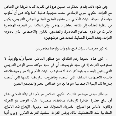
وفي ضوء ذلك، يقدم المفكر د. حسين مروة في تقديم كتابه طريقة في التعامل
مع التراث الفكري العربي الإسلامي تعتمد منهجية عملية، كما يؤكد على أن أسلوب
دراسة أو معرفة التراث الفكري من منظور المنهج المادي الجدلي التاريخي، يكمن
في النظرة الجدلية إلى علاقة الحاضر بالماضي، وإلى العلاقة بين المعرفة المعاصرة
بالتراث في ضوء المناهج المعاصرة، والمضمون الفكري والاجتماعي الذي يحتويه
التراث، وهذه النظرة الجدلية، تعتمد على موضوعين:
1- كون معرفتنا بالتراث نتاج علم وأيديولوجيا معاصريين.
2- كون هذه المعرفة رغم انطلاقها من منظور الحاضر، عملياً وأيديولوجياً، لا
تستوعب التراث إلا في ضوء تاريخيته، أي في ضوء حركته ضمن الزمن التاريخي
الذي ينتمي إليه، أو بعبارة اكثر دقة، لا تستوعب التراث الفكري إلا من وجهة علاقته
بالبنية الاجتماعية السابقة التي أنتجته، وبالظروف التاريخية نفسها التي أنتجت
بدورها تلك البنية الاجتماعية مع ما لها من خصائص العصر والمجتمع المعين.
وينطلق موقف مروة من التراث الفكري الإسلامي من فكرة أن تراثنا الفكري، شأن
أي نتاج حضارة، ظاهرة تاريخية، متناقضة، متصارعة، شأنه الوحيد هو الحركة
وقانونه الأساس هو الصراع: القدرية، المعتزلة، ضد الجبرية، الإبداع ضد الاتباع،
العقلانية ضد اللاعقلانية، لذلك يرفض القراءة السلفية للتراث الفكري، ويرى أنها