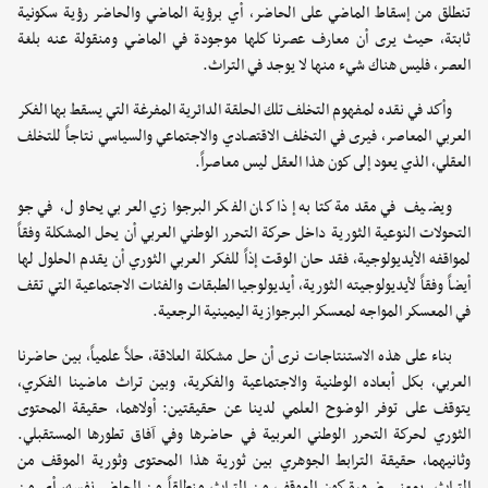
تنطلق من إسقاط الماضي على الحاضر، أي برؤية الماضي والحاضر رؤية سكونية
ثابتة، حيث يرى أن معارف عصرنا كلها موجودة في الماضي ومنقولة عنه بلغة
العصر، فليس هناك شيء منها لا يوجد في التراث.
وأكد في نقده لمفهوم التخلف تلك الحلقة الدائرية المفرغة التي يسقط بها الفكر
العربي المعاصر، فيرى في التخلف الاقتصادي والاجتماعي والسياسي نتاجاً للتخلف
العقلي، الذي يعود إلى كون هذا العقل ليس معاصراً.
ويضيف في مقدمة كتابه إذا كان الفكر البرجوازي العربي يحاول، في جو
التحولات النوعية الثورية داخل حركة التحرر الوطني العربي أن يحل المشكلة وفقاً
لمواقفه الأيديولوجية، فقد حان الوقت إذاً للفكر العربي الثوري أن يقدم الحلول لها
أيضاً وفقاً لأيديولوجيته الثورية، أيديولوجيا الطبقات والفئات الاجتماعية التي تقف
في المعسكر المواجه لمعسكر البرجوازية اليمينية الرجعية.
بناء على هذه الاستنتاجات نرى أن حل مشكلة العلاقة، حلاً علمياً، بين حاضرنا
العربي، بكل أبعاده الوطنية والاجتماعية والفكرية، وبين تراث ماضينا الفكري،
يتوقف على توفر الوضوح العلمي لدينا عن حقيقتين: أولاهما، حقيقة المحتوى
الثوري لحركة التحرر الوطني العربية في حاضرها وفي آفاق تطورها المستقبلي.
وثانيهما، حقيقة الترابط الجوهري بين ثورية هذا المحتوى وثورية الموقف من
التراث. بمعنى ضرورة كون الموقف من التراث منطلقاً من الحاضر نفسه، أي من