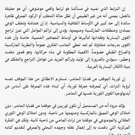
إن الترابط الذي نعنيه في مسألتنا هو ترابط واقعي موضوعي، أي هو حقيقة
بالفعل، بمعنى أنه من غير الطبيعي أن تظل حالة التخلف أو الركود المعرفي ظاهرة
سائدة إلى حد كبير في الأوساط الثقافية والسياسية. إذ إن هشاشة وتخلف الوعي
بمبادئ ومنطلقات الماركسية ومنهجها، يؤدي إلى تراكم العوامل التي تعزز تراجع
القوى اليسارية وفقدانها لتأثيرها في أوساط الجماهير الشعبية، خاصة وأن هذه
القوى بدرجات متفاوتة لم تعد تعطي الجانب الفكري عموماً والنظرية الماركسية
والصراع الطبقي خصوصاً، الأهمية المطلوبة في بناء حركاتها، وهو قصور ملفت
وخطير، سيؤدي بالضرورة إلى توليد وتراكم المزيد من عوامل التراجع والتفكك في
بنية الأفكار اليسارية العربية.
إن ثورية الموقف من قضايا الحاضر، تستلزم الانطلاق من هذا الموقف نفسه
لرؤية التراث، أي لمعرفته معرفة ثورية، أي لبناء هذه المعرفة على أساس من
أيديولوجيا القوى الثورية نفسها في الحاضر.
يؤكد مروة أنه من المستحيل أن نكون ثوريين في موقفنا من قضايا الحاضر، دون
امتلاك الوعي العميق بالماركسية ومنهجها من ناحية، ودون امتلاك الوعي الثوري
العقلاني والموضوعي في موقفنا من تراث الماضي من ناحية ثانية، وتلك هي الفكرة
المركزية التي دفعت به إلى إعمال عقله وجهده البحثي والمعرفي لتقديم كتابه
الموسوعي هذا.