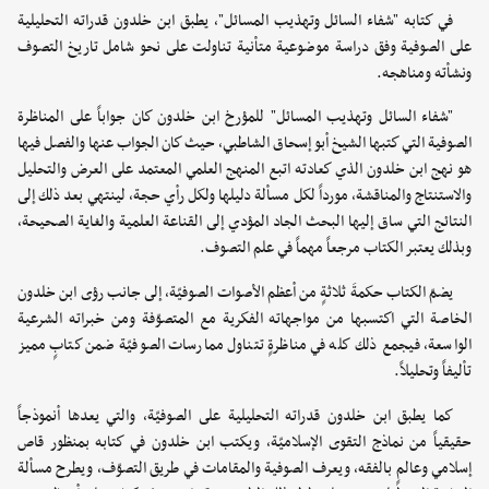
في كتابه "شفاء السائل وتهذيب المسائل"، يطبق ابن خلدون قدراته التحليلية
على الصوفية وفق دراسة موضوعية متأنية تناولت على نحو شامل تاريخ التصوف
ونشأته ومناهجه.
"شفاء السائل وتهذيب المسائل" للمؤرخ ابن خلدون كان جواباً على المناظرة
الصوفية التي كتبها الشيخ أبو إسحاق الشاطبي، حيث كان الجواب عنها والفصل فيها
هو نهج ابن خلدون الذي كعادته اتبع المنهج العلمي المعتمد على العرض والتحليل
والاستنتاج والمناقشة، مورداً لكل مسألة دليلها ولكل رأي حجة، لينتهي بعد ذلك إلى
النتائج التي ساق إليها البحث الجاد المؤدي إلى القناعة العلمية والغاية الصحيحة،
وبذلك يعتبر الكتاب مرجعاً مهماً في علم التصوف.
يضمّ الكتاب حكمةَ ثلاثةٍ من أعظم الأصوات الصوفيّة، إلى جانب رؤى ابن خلدون
الخاصة التي اكتسبها من مواجهاته الفكرية مع المتصوّفة ومن خبراته الشرعية
الواسعة، فيجمع ذلك كله في مناظرةٍ تتناول ممارسات الصوفيّة ضمن كتابٍ مميز
تأليفاً وتحليلاً.
كما يطبق ابن خلدون قدراته التحليلية على الصوفيّة، والتي يعدها أنموذجاً
حقيقياً من نماذج التقوى الإسلاميّة، ويكتب ابن خلدون في كتابه بمنظور قاص
إسلامي وعالمٍ بالفقه، ويعرف الصوفية والمقامات في طريق التصوّف، ويطرح مسألة