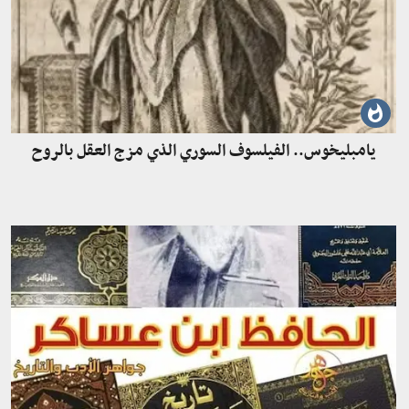
يامبليخوس.. الفيلسوف السوري الذي مزج العقل بالروح