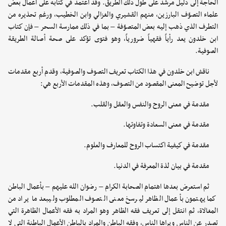
الحاجة إلى دليل مرشد على طول ذلك الطريق. وقد اعتمد في كتابه على أعمال بعض
علماء التصوّف البارزين، منهم القشيري والغزالي وابن الخطيب، ورغم تحذيره من
التطرف الذي ذهب إليه بعض المتصوّفة – بما في ذلك ممارسة السحر – فإن كتاب
ابن خلدون يعد رأياً فقهياً ضرورياً، وهو فتوى تؤكد على صحة أصالة الطريقة
الصوفية.
ناقش ابن خلدون في هذا الكتاب تعريف التصوف والصوفية، وقدم أربع مقدمات
لأجل توضيح المعنى المقصود من التصوف، وهذه المقدمات الأربع هي:
مقدمة في معنى الروح والنفس والعقل والقلب.
مقدمة في معنى السعادة وتفاوتها.
مقدمة في كيفية اكتساب الروح للمعارف والعلوم.
مقدمة في بيان لذة المعرفة في الدنيا.
ثم استعرض بعدها اهتمام الصحابة الكرام – رضوان الله عليهم – بأعمال الباطن
كما يهتمون بأعمال الظاهر ليرسخ معنى التصوف المطلوب وليبعد ما يراد من
المغالاة، ثم انتقل إلى تعريف فقه الظاهر وهو المراد به فقه الأعمال الظاهرة التي
تصدر عن الناس ويراها الناس، وفقه الباطن والمراد بالباطن الأعمال الباطنة التي لا