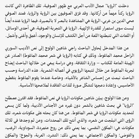
دخلت "الرؤيا" مجال الأدب العربي مع ظهور الصوفية، تلك الظاهرة التي كانت
الرؤيا ركناً مهماً من أركانها. وقد فرّق الصوفيون بين الرؤية والرؤيا، فعند الصوفي
محي الدين بن عربي، الرؤية هي المشاهدة بالبصر لا بالبصيرة، فيما الرؤيا عنده أيضاً
ليست سوى استمرار للقدرة الإلهية. الرؤيا في التجربة الصوفية، هي أحدى الوسائل،
أو اللغات التي تتبطنها اللغة من أجل الكشف للإنسان والوجود، أعمق وأغنى وأشمل.
من هذا المدخل يُحاول الباحث راجي شاهين الولوج إلى نص الأديب السوري
الراحل محمد الماغوط، وذلك في كتابه (الرؤيا في شعر محمد الماغوط) الصادر عن
الهيئة العامة للكتاب – وزارة الثقافة، وهي دراسة يبغي من خلالها الباحث إيضاح
تجربة الماغوط من خلال تتبعها الرؤيوي في أعماله الشعرية. هذه الدراسة وحسب
الباحث نبعت من إحساس الشاعر بالأشياء، وخاصة عندما يقوم الماغوط بتقطيع
الأحاسيس، وإعادة دمجها لتشكّل صورة للذات الفاقدة لملامحها الأساسية.
ومن هذا الولوج، يبيّن شاهين مكونات الرؤيا في نص الماغوط، فقد اقترن مصطلح
"الرؤيا" في بحث شاهين بالشعر دون غيره من الأجناس الأدبية، ولما كان يسعى
لتحديد مكونات الرؤيا في شعر الماغوط. من هنا كان بحثه على مكونات شعره، تلك
الرؤى التي انبلجت من شعره، والذي أنتج تلك المحددات، ومن ثم وجدها في ثلاثة
مكونات هي: المكوّن النفسي، بما يعني ذلك من روح متمردة، السوداوية، الرعب،
والفوضى؛ والمكوّن الاجتماعي، بما يعني ذلك: التشرد، الغربة، والجوع؛ والمكوّن