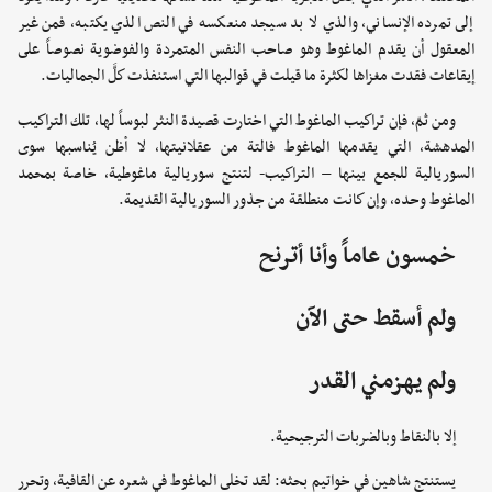
إلى تمرده الإنساني، والذي لا بد سيجد منعكسه في النص الذي يكتبه، فمن غير
المعقول أن يقدم الماغوط وهو صاحب النفس المتمردة والفوضوية نصوصاً على
إيقاعات فقدت مغزاها لكثرة ما قيلت في قوالبها التي استنفذت كلَّ الجماليات.
ومن ثمّ، فإن تراكيب الماغوط التي اختارت قصيدة النثر لبوساً لها، تلك التراكيب
المدهشة، التي يقدمها الماغوط فالتة من عقلانيتها، لا أظن يُناسبها سوى
السوريالية للجمع بينها – التراكيب- لتنتج سوريالية ماغوطية، خاصة بمحمد
الماغوط وحده، وإن كانت منطلقة من جذور السوريالية القديمة.
خمسون عاماً وأنا أترنح
ولم أسقط حتى الآن
ولم يهزمني القدر
إلا بالنقاط وبالضربات الترجيحية.
يستنتج شاهين في خواتيم بحثه: لقد تخلى الماغوط في شعره عن القافية، وتحرر