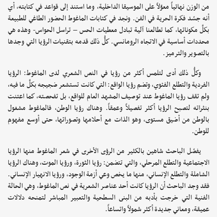
من الوزن نهائياً معوّلاً على الموسيقا الداخلية، وما استند إلى قواعد في كتابته، أي
أنه جسّد فكرة الحرية في الفن. ونجد في كتابات الماغوط الحضور الطاغي للطبيعة
بكلِّ مكوناتها، كما تطالعنا آلية تبادل معطيات الحس – تراسل الحواس- وهذه هي
محددات أساسية في الاتجاه الرومانسي. كلُّ ذلك قدمه بتقنيات الرؤيا التي وجدها
بالتصوير والترميز.
وكلُّ ذلك أدى لتلمس أكثر من رؤيا في النص الشعري لدى الماغوط: الرؤيا
الفردية والتطلع الفئوي، وتضم رؤيا الواقع: التي كانت تستشعر ضجيجه بكلِّ ما فيه،
ولم تقف رؤيا الماغوط عند توصيف المشهد العام للواقع، بل تفحصته، كما اعتنت
بنثراته لتصبح الرؤيا أكثر تفصيلاً وعمقاً. وهناك رؤيا الوطن، فالماغوط مشغول
بالوطن من أضيق مستوى، وهو الذات مع أحلامها وتصوراتها، حتى أوسع مفهوم
للوطن.
يفصّل الباحث شاهين بالكثير من الرؤى الأخرى في شعر الماغوط منها الرؤيا
الاجتماعية والتطلع المرحلي، والتي تتضمن: رؤيا الثورة، ورؤيا الموت، وهناك الرؤيا
الشاملة والتطلع الإنساني، منها ما يخص وعي أزمة الوجود، ورؤيا الانهيار الإنساني.
فقد وجد الباحث أن الرؤيا كانت أحد عناصر الشعرية في نص الماغوط، وهي الحالة
الفنية التي خرجت بأدبه من البنى السطحية والتعبير المباشر لتمنحه دلالات
عميقة، ومعاني جديدة أكثر شمولاً واتساعاً.