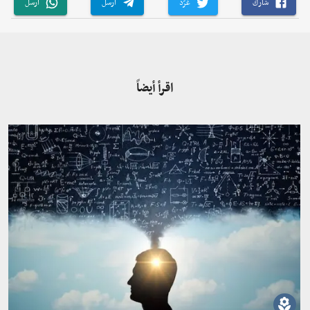
شارك
غرّد
أرسل
أرسل
اقرأ أيضاً