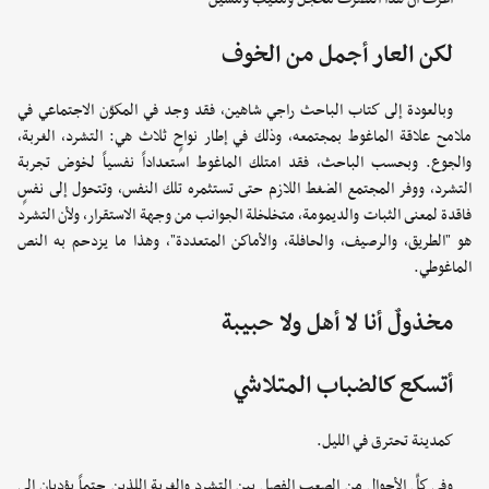
لكن العار أجمل من الخوف
وبالعودة إلى كتاب الباحث راجي شاهين، فقد وجد في المكوّن الاجتماعي في
ملامح علاقة الماغوط بمجتمعه، وذلك في إطار نواحٍ ثلاث هي: التشرد، الغربة،
والجوع. وبحسب الباحث، فقد امتلك الماغوط استعداداً نفسياً لخوض تجربة
التشرد، ووفر المجتمع الضغط اللازم حتى تستثمره تلك النفس، وتتحول إلى نفسٍ
فاقدة لمعنى الثبات والديمومة، متخلخلة الجوانب من وجهة الاستقرار، ولأن التشرد
هو "الطريق، والرصيف، والحافلة، والأماكن المتعددة"، وهذا ما يزدحم به النص
الماغوطي.
مخذولٌ أنا لا أهل ولا حبيبة
أتسكع كالضباب المتلاشي
كمدينة تحترق في الليل.
وفي كلِّ الأحوال من الصعب الفصل بين التشرد والغربة اللذين حتماً يؤديان إلى