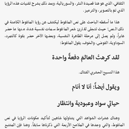
الثقافي، الذي هو هنا قصيدة النثر، والسوريالية، وبعد ذلك يشرح تقنيات هذه الرؤيا
الذي تمّ بالتصوير، والترميز.
هذا ما أسقطه الباحث على نص الماغوط ليكشف عن رؤيا الماغوط الكامنة في
ذلك النص؛ حيث تتجلى لقارئ شعر الماغوط سمات نفسية عدة، منها ما حضر
عابراً، ولم يصل إلى مرحلة الظاهرة النفسية، وبعضها الآخر حضر بقوة كالتمرد،
السوداوية، الفوضى، والخوف، يقول الماغوط:
لقد كرهتُ العالمَ دفعةً واحدة
هذا النسيج الحشري الفتاك.
ويقول أيضاً: أنا لا أنام
حياتي سواد وعبودية وانتظار
وهناك عشرات الشواهد التي يتناولها شاهين لتأكيد مكونات الرؤيا في نص
الماغوط، والتي وجدها في الملامح الأربعة التي ذكرناها سابقاً. وهنا فإن المتتبع