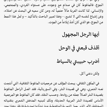
الجوع، فالماغوط كان في صدامٍ مع وجوده، على مستواه الفردي، والمجتمعي،
والإنساني، لذا كانت الغربة مآلاً حتمياً له، ومن كان سعيه في البحث عن امتلاء،
وعن إشباع لنفسه التي لا تشبع، - وهذا تعبير الباحث بالتأكيد – و لعل هذا النمط
من الجوع، هو الذي كان أشدّ إيلاماً من الموت.
أيها الرجل المجهول
أقذف قبعتي في الوحل
أضرب حبيبتي بالسياط
ولكن دعني آكل.
في المكوّن الثقافي، يبحث المؤلف عن مرجعيات الماغوط الثقافية، التي أنتجت
نصه الشعري، وهي في قصيدة النثر، وفي السوريالية، فقد اتصل الراحل الماغوط
بقصيدة النثر اتصالاً جعله من روادها. وحسب النقاد، فقد كان الماغوط هو المرجعية
الأساس لقصيدة النثر العربية الحديثة، وذلك لتبنيه المدهش الشعري بتقنياته
المختلفة، الأمر الذي جعل التجربة الماغوطية منذ نشأتها تحديثية فارقة. وهذا يعود