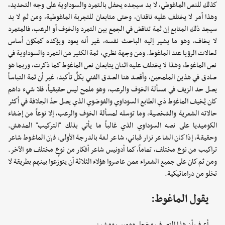
كذلك للنص الماغوطي، لا بد سيجده يحفل بالتمرد والسوداوية على وجه التحديد،
وهذا أمر لا يختلف عليه ناقدان، وحتى متابعان للتجربة الماغوطية، ومن ثم لا بد
سيجد ذلك المتابع إن ثمة تناقض في الجمع بين التمرد والخوف أو الرعب، فالمتمرد
لا يخاف، وهو ما يشير إليه الباحث نفسه، غير أنه يعود ويؤكده كمكوّن أساس
لحالات الرؤيا عند الماغوط. ومن وجهة نظري، ثمة الكثير من التمرد والسوداوية في
نص الماغوط، وهذا لا يختلف عليه اثنان يتابعان نص الماغوط كما ذكرت، وربما هو
صادق في هذين الملمحين، وأقصد هنا الصدق الفني بكلِّ تأكيد، غير أن ثمة التباساً
يصل حد الزيف في مسألة الخوف والرعب، وهو ملمح ليس حقيقياً، فلا شيء داهم
كان يُخيف الماغوط ذي الطابع السوداوي والفوضوي الذي يصل حدّ الجلافة في أكثر
حالاته الشعرية والشخصية، وما توسله لمسألة الخوف والرعب، إلا نوعاً من إضفاء
الكوميديا على نصه السوداوي الذي غالباً ما يأتي بذلك "التركيب" المدهش.
وحقيقة، إذا كان الشاعر نزار قباني، شاعر لغة بالدرجة الأولى، فإن الماغوط شاعر
تراكيب من نوع مختلف، تماماً، كما أدونيس شاعر أفكار من نوعٍ مختلف هو الآخر.
ومن ثم كان على جميع الشعراء ممن عاصروا هؤلاء الثلاثة أن يتوزعوا بينهم بطريقة لا
تخلو من دراماتيكية.
يقول الماغوط:
أعرف أن هذا التصرف مخجل ومعيب ومشين