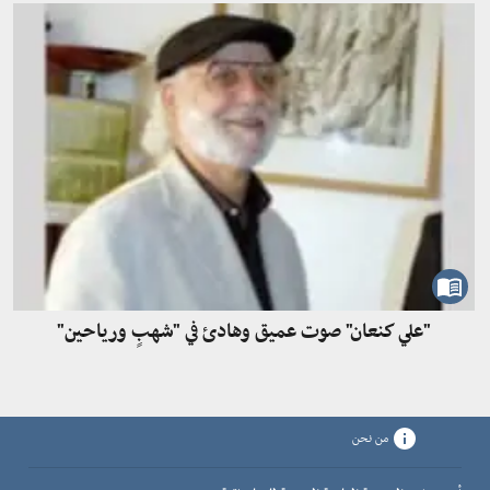
"علي كنعان" صوت عميق وهادئ في "شهبٍ ورياحين"
من نحن