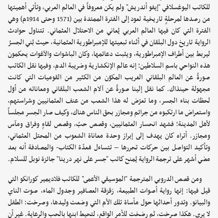
للكاتب اليوغسلافي "إيفو أندريش" ولم يكن معروفاً في العالم العربي، وتأتي أهميتها
من رصدها لمرحلةٍ تاريخية تعود إلى الفترة الممتدة بين (1571 وحتى 1914م) وهي
الفترة التي كان فيها العالم العربي يُعاني من الاحتلال العثماني. تتناول حوادث
الرواية تاريخ دول البلقان في أثناء تبعيتها للإمبراطورية العثمانية، حيث بُني الجسرُ
ليربط بين أطراف الإمبراطورية، ويثبت دعائمها، وكان الباشوات والآغوات يحكمون
هذه النواحي باسم السلاطين؛ إنه عالم الإنكشارية وضريبة الدم، وفيها نقل الكاتب
صورةً عن العالم البلقاني الغريب المكوّن من الكثير من القوميات التي كانت
مجهولة حينذاك. كما نقل إلينا صورةً عن آلام الشعب البلقاني ومعاناته من أوّل
لحظات بناء الجسر، وما تعرّض له هذا الشعب من عنف العثمانيين وشراستهم،
واستعراض ما ارتكبوه من جرائم ومجازر بحق الناس هناك، وكيف صار الجسر مجلساً
لأهل المدينة؛ فشهد انحسار العثمانيين، وقصص حبّ، وقصص لقاءٍ وفراق ومآس
ومجازر. أتراه كان يهدف إلى إبراز وحدة معاناة الشعوب من المحتل العثماني،
وتأكيد التواصل بين حركات تحررها – تتساءل مُعدّة الكتاب- والمصادفة أنه بعد
مضي أشهر على ترجمة الرواية يُمنح كاتب "جسر على نهر درينا" جائزة نوبل للسلام.
ومن قصص الدروبي المترجمة "الموسيقي الأعمى" للكاتب فلاديمير كورانكو التي
قيل فيها: إنها رواية أصوات الطبيعة، زقزقة العصافير وجدول الماء، صوت الناي
والبيانو. وتدور أحداثها حول مأساة تلك الأم التي وضعت وليدها، وصرخت: الطفل
لا يرى. هكذا صرخت، ثم رضخت للأمر الواقع، لتحيط ابنها بالحب والرعاية. غير أن