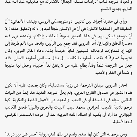
والحياة، فترجم كتاب "دراسات فلسفة الجمال" بالاشتراك مع صديقيه عبد الله عبد
الدايم، وبديع الكسم.
ورأى في مُقارنة أجراها بين كاتبين؛ دوستويفسكي الروسي، ونيتشه الألماني: "أنّ
الحقيقة التي اكتشفها الاثنان؛ هي أنّ في الإنسان شوقاً لتجاوز ذاته وتحقيق هدفه؛ إلا
أنّ دوستويفسكي يرى في هذا التجاوز ينبوعاً للعذاب والآلام، ونيتشه يرى فيه
مصدراً للخلق والإبداع". أما الدروبي فقد جمع بين الرأيين، واتخذ من الألم طريقاً إلى
الإبداع، فتجاوزت ترجماته السبعين كتاباً؛ مُجدداً بذلك دماء الفكر العربي. وكان
مُترجماً مُحترفاً لا يكتب بأسلوب الكاتب، بل ينقل خصائص أسلوبه الأصلي. فقد
جعل من الترجمة علماً وفناً، يطلع عليه من لا يتقنُ لغةً أجنبية، وجعل لها منهجاً
واضحاً في الفكر والأدب.
اختار الدروبي ميدان الترجمة عن رؤية مستقبلية، وكان يصعبُ عليه ألا تكون
هذه الكنوز في متناول القارئ العربي، ولم يملّ؛ فترجم العديد ممّا يُعدّ من التراث
العالمي سواء في الفلسفة أو في الأدب، والعديد من الأعمال الفنية والفكرية، كما
ترجم ثلاثية الأديب الجزائري محمد ديب "البيت والحريق والنول" فحقق للكاتب
الجزائري ما أراد أن يكتبه لو امتلك اللغة العربية بعد أن حرمه المُستعمر الفرنسي
لغته الأصلية.
ومن ترجماته التي كان لها صدى واسع في تلك الفترة رواية "جسر على نهر درينا"