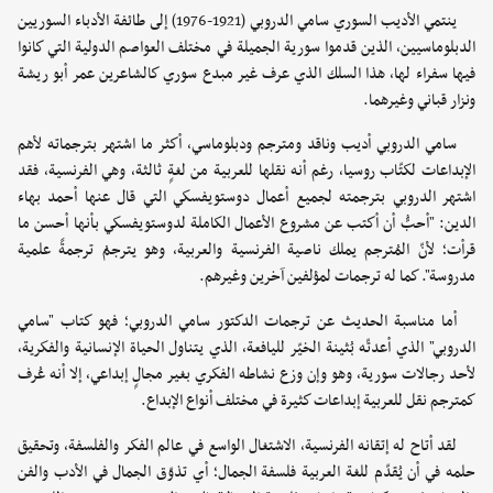
ينتمي الأديب السوري سامي الدروبي (1921-1976) إلى طائفة الأدباء السوريين
الدبلوماسيين، الذين قدموا سورية الجميلة في مختلف العواصم الدولية التي كانوا
فيها سفراء لها، هذا السلك الذي عرف غير مبدع سوري كالشاعرين عمر أبو ريشة
ونزار قباني وغيرهما.
سامي الدروبي أديب وناقد ومترجم ودبلوماسي، أكثر ما اشتهر بترجماته لأهم
الإبداعات لكتّاب روسيا، رغم أنه نقلها للعربية من لغةٍ ثالثة، وهي الفرنسية، فقد
اشتهر الدروبي بترجمته لجميع أعمال دوستويفسكي التي قال عنها أحمد بهاء
الدين: "أحبُّ أن أكتب عن مشروع الأعمال الكاملة لدوستويفسكي بأنها أحسن ما
قرأت؛ لأنّ المُترجم يملك ناصية الفرنسية والعربية، وهو يترجمُ ترجمةً علمية
مدروسة". كما له ترجمات لمؤلفين آخرين وغيرهم.
أما مناسبة الحديث عن ترجمات الدكتور سامي الدروبي؛ فهو كتاب "سامي
الدروبي" الذي أعدتّه بُثينة الخيّر لليافعة، الذي يتناول الحياة الإنسانية والفكرية،
لأحد رجالات سورية، وهو وإن وزع نشاطه الفكري بغير مجالٍ إبداعي، إلا أنه عُرف
كمترجم نقل للعربية إبداعات كثيرة في مختلف أنواع الإبداع.
لقد أتاح له إتقانه الفرنسية، الاشتغال الواسع في عالم الفكر والفلسفة، وتحقيق
حلمه في أن يُقدّم للغة العربية فلسفة الجمال؛ أي تذوّق الجمال في الأدب والفن