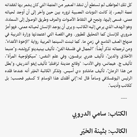
كل تلك العواطف لم تستطع أن تنقذ الصغير من العتمة التي كان يشعر بها لفقدانه
نعمة البصر، إذ كانت النوبات العصبية تزوره بين حين وآخر إلى أن أوجد لحياته
معنى، فسعى إليها، ونجح في التقاط الأصوات والعزف وطريق الوصول إلى السعادة،
وهو الهدف الذي يرمي إليه الكاتب، ويرى أن يوجد الإنسان لحياته معنى، فهو أمرٌ
ضروري للإنسان كما التحليق للطيور. وهي القصة التي اعتمدتها وزارة التربية في
منهاج الصف التاسع في زمنٍ ما. كما تبنت السينما العربية رواية "الإخوة الأعداء".
ومن ترجماته نذكر أيضاً: "الجمال في فلسفة الفن"، تأليف بينيديتو كروتشه، و"منبعا
الأخلاق والدين"، تأليف هنري برغسون، وفي علم النفس: "سيكولوجية المرأة"،
تأليف ج. هيمانس، وفي الأدب: "وقائع مدينة ترافنك" تأليف إيفو آندريش، و"بطل
من هذا الزمان"، تأليف ماشادو دي أسيس. وتذكر الكاتبة الخيّر أنه عندما قلده
الرئيس اليوغسلافي وساماً قال له:"إني أقلدك هذا الوسام لا كسفير فحسب؛ بل
ككاتب وأديب".
----
الكتاب: سامي الدروبي
الكاتب: بثينة الخيّر