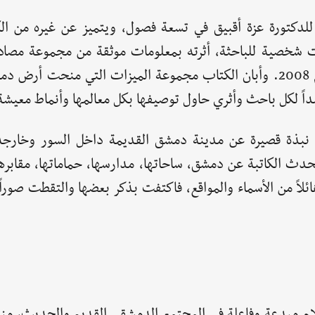
دكتورة عزة أقبيق في تسعة فصول، ويتميز عن غيره من ال
 شخصية للباحثة، أثرته بمعلومات موثقة من مجموعة مصاد
اختصت بالكتابة عن تاريخ عاصمة الثقافة العربية لعام 2008. وأبان الكتاب مجموعة الميزات التي منح
داً لكل باحث وأثري حاول توصيفها بكل معالمها وأنماط معيشة 
لى نبذة قصيرة عن مدينة دمشق القديمة داخل السور وخار
تحدث الكاتبة عن دمشق، ساحاتها، مدارسها، حماماتها، مقابرها،
ئلاً من الأسماء والمواقع، فاكتفت بذكر بعضها والتقطت صوراً
أعلام مبدعة وفاعلة في المجتمع الدمشقي القديم والحديث، من