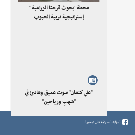
محطة "بحوث قرحتا الزراعية "
إستراتيجية تربية الحبوب
"علي كنعان" صوت عميق وهادئ في
"شهبٍ ورياحين"
البوّابة المعرفيّة على فيسبوك