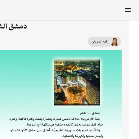
دمشق الشا
رامه الشويكي