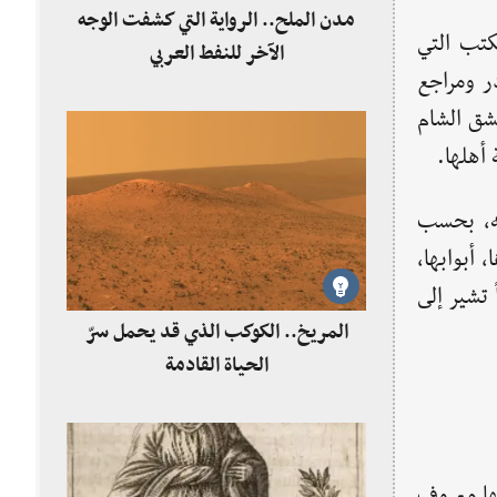
مدن الملح.. الرواية التي كشفت الوجه
كتب التي
الآخر للنفط العربي
ر ومراجع
ت أرض دمشق الشام
أهلها.
جه، بحسب
 أبوابها،
 تشير إلى
المريخ.. الكوكب الذي قد يحمل سرّ
الحياة القادمة
ها معروف