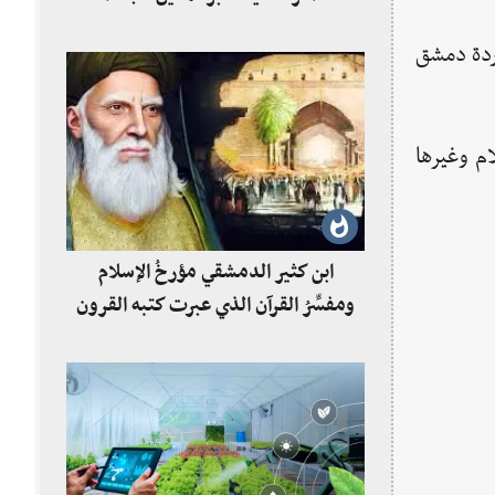
اف الخيري التعليمي عم 1907م، وجمعية وردة دمشق
ام وغيرها
ابن كثير الدمشقي مؤرخُ الإسلام
ومفسِّرُ القرآن الذي عبرت كتبه القرون