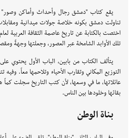
يقع كتاب "دمشق رجال وأحداث وأماكن وصور" لل
تناولت دمشق بكونه خلاصة جولات ميدانية ومقابلات
تلك الأوابد الشامخة عبر العصور، وجعلتها وجهةً ومقص
يتألف الكتاب من بابين، الباب الأول يحتوي ع
التوزيع المكاني وتقارب الأحياء وتلاحمها معاً. وفيه ت
عائلاتها، ما في وسعها، لأن كتب التاريخ سجلت كماً ها
بقائها وخلودها بين الناس.
بناة الوطن
وفي الباب الثاني "بناة الوطن"، تلقي الضوء على 