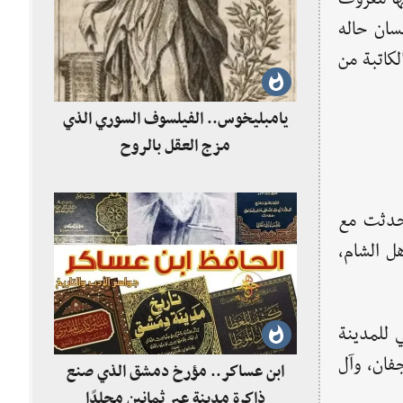
سان حاله
لكاتبة من
يامبليخوس.. الفيلسوف السوري الذي
مزج العقل بالروح
تحدثت مع
ل الشام،
 للمدينة
جفان، وآل
ابن عساكر.. مؤرخ دمشق الذي صنع
ذاكرة مدينة عبر ثمانين مجلدًا