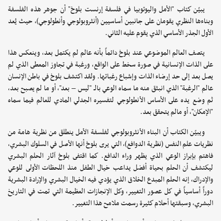
يبيّن كتاب "الأمل واليوتوبيا في فلسفة إرنست بلوخ" أن جوهر هذه الفلسفة
وبناءها النظري يقومان على جانبين أساسيين (أنثروبولوجي وأنطولوجي)، حيث يُعد
الأول الجذر الأساسي الذي يقوم عليه الثاني.
يتصف العالم الموضوعي عند بلوخ دائماً بأنه عالم لم يكتمل بعد، وينعكس هذا
على الذات الإنسانية في صورة سخط على الواقع، ورغبة في تجاوز المعطى الذي لم
يصل بعد إلى حد إرضاء الذات وإشباع رغباتها. ولقد اكتشف بلوخ في باطن الإنسان
عالم "الرغبة" الذي انبثق منه ما سماه الوعي بالـ "ليس – بعد"، أو ما لم يصبح بعد،
ثم وضع يده على الأساس الأنطولوجي لتفسيره الجدلي المادي للعالم فيما سماه
"الإمكان"، أو مالم يتحقق بعد.
ويبيّن الكتاب أن البناء الأنثروبولوجي لفلسفة الأمل ينطلق من نظرية هامة من
نظريات علم النفس (نظرية الدوافع)، التي يرى بلوخ أنها الأصل في السلوك البشري،
فاهتم بإبراز الوعي الذي يظهر وراء الدافع. كما اقتفى بلوخ آثار الحلم البشري
ليكتشف أن الحلم بحياة أفضل يداعب خيال الطفل منذ اللحظات الأولى للوعي
والإدراك، إنه الحلم المبدع الخلاق الذي يؤدي فيه الخيال البشري والإرادة البشرية
دوراً أساسياً في كل عصور التغيير، وكل الإنجازات العظيمة التي تمت في التاريخ
البشري، وسبقتها أحلام كثيرة رسمت ملامح هذا التغيير.