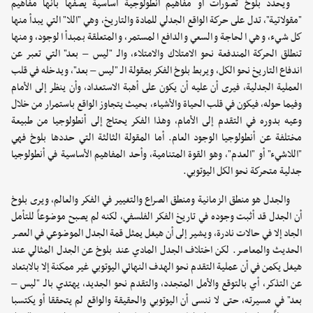
ويحدد بلوخ تصورات أو مفاهيم أنطولوجية أساسية يصفها بأنها مفاهيم
"مقولاتية"، تدل على حركة الواقع الجدلي للمادة والتاريخ، وهي "اللا" التي يبدأ منها
كل شيء، وهي الحاجة والسعي والدافع المستمر، والمتعلقة بمبدأ الوجود، ومنها
تنطلق الحركة المندفعة نحو الامتلاك والامتلاء، والـ "ليس – بعد" التي تعبر عن
اندفاع التاريخ نحو الكل، ويربط بلوخ الفكر بمقولة الـ "ليس – بعد"، ويدخله في قلب
العملية الجدلية، فيرى أن عليه أن يكون على أهبة الاستعداد، وأن ينظر إلى الأمام
وفيما حوله، فيكون في قلب الحياة والأشياء، بحيث يتجاوز الواقع باستمرار من خلال
وعيه بدوره في التقدم إلى الأمام، وهذا الفكر يحتاج إلى أنطولوجيا من طبيعة
مختلفة عن أنطولوجيا الوجود العام. أما المقولة الثالثة التي حددها بلوخ فهي
"اللاشيء" أو "العدم"، وهو القوة المتنامية، وأحد المفاهيم الأساسية في أنطولوجيا
جدلية متحركة نحو الكل اليوتوبي.
والجدل هو منطق الزمانية ومنطق الصراع والتغيير في الفكر والعالم، ويرى بلوخ
أن الجدل قد أثبت وجوده في تاريخ الفكر الفلسفي، لكنه لم يصبح موضوعاً للتأمل
الجاد إلا في حالات نادرة، ويشير إلى أن هيغل يمثل قمة الجدل الموضوعي في العصر
الحديث والمعاصر. لكن اختلاف الجدل المادي عند بلوخ عن الجدل المثالي عند
هيغل يكمن في أن عملية التقدم نحو الهدف النهائي اليوتوبي غير ممكنة إلا بالابتعاد
عن التذكر، أي بالتوقع والأمل المتجدد، والتقدم نحو الجديد، يهتدي بالـ "ليس –
بعد" في مسيرته، حتى لا ننسى أن اليوتوبي والحقيقة والواقع لم يتحققا أو يكتسبا