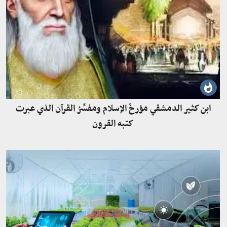
ابن كثير الدمشقي مؤرخُ الإسلام ومفسِّرُ القرآن الذي عبرت
كتبه القرون