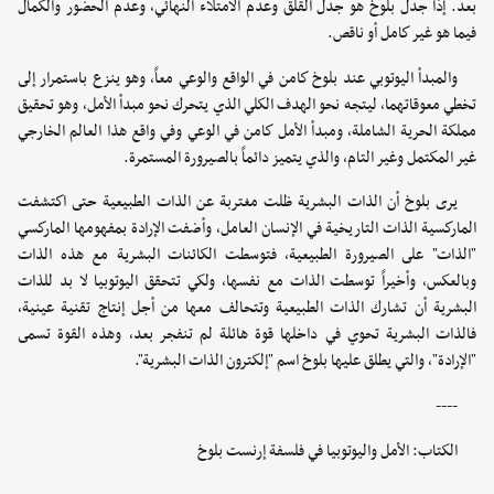
بعد. إذاً جدل بلوخ هو جدل القلق وعدم الامتلاء النهائي، وعدم الحضور والكمال
فيما هو غير كامل أو ناقص.
والمبدأ اليوتوبي عند بلوخ كامن في الواقع والوعي معاً، وهو ينزع باستمرار إلى
تخطي معوقاتهما، ليتجه نحو الهدف الكلي الذي يتحرك نحو مبدأ الأمل، وهو تحقيق
مملكة الحرية الشاملة، ومبدأ الأمل كامن في الوعي وفي واقع هذا العالم الخارجي
غير المكتمل وغير التام، والذي يتميز دائماً بالصيرورة المستمرة.
يرى بلوخ أن الذات البشرية ظلت مغتربة عن الذات الطبيعية حتى اكتشفت
الماركسية الذات التاريخية في الإنسان العامل، وأضفت الإرادة بمفهومها الماركسي
"الذات" على الصيرورة الطبيعية، فتوسطت الكائنات البشرية مع هذه الذات
وبالعكس، وأخيراً توسطت الذات مع نفسها، ولكي تتحقق اليوتوبيا لا بد للذات
البشرية أن تشارك الذات الطبيعية وتتحالف معها من أجل إنتاج تقنية عينية،
فالذات البشرية تحوي في داخلها قوة هائلة لم تنفجر بعد، وهذه القوة تسمى
"الإرادة"، والتي يطلق عليها بلوخ اسم "إلكترون الذات البشرية".
----
الكتاب: الأمل واليوتوبيا في فلسفة إرنست بلوخ