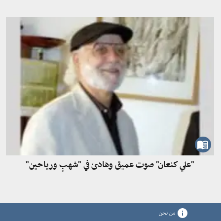
"علي كنعان" صوت عميق وهادئ في "شهبٍ ورياحين"
من نحن