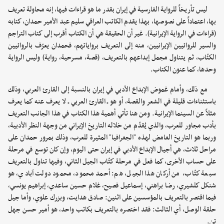
ليس تأريخاً للرواية الفارسية في إيران بقدر ما هو قراءات فيها، إنه محاولة تعريف
بها، اعتماداً على نصوصها، بهذا يقدم الكاتب العراقي سليم عبد الأمير حمدان، كتابه
(قراءات في الرواية الإيرانية). غير أن الحقيقة هي أن الكتاب أقرب إلى كتاب التراجم
والسير للروائيين الإيرانيين، منه إلى التعريف برواياتهم، فحمدان يعرّف بالروائيين
الكتّاب، ثم يتناول مجمل إبداعهم بالتعريف، (قصة، مسرحية، رواية) وليس الرواية
وحدها، كما عنون الكتاب.
‏مع ذلك، وأمام غموض الإبداع الأدبي في إيران بالنسبة إلى القارئ العربي، وذلك
باستثناءات قليلة في الشعر والقصة، أو هو ـ القارئ العربي ـ لا يعرف عنه كما يعرف
مثلاً عن السينما الإيرانية. ومن هنا تأتي أهمية هذا الكتاب في هذا الجانب التعريف
بأدب مجاور للعرب، والذي يُقدّم من خلاله التاريخ الإيراني من وجهة النظر الأدبية،
وربما هو التاريخ الغامض لهذه "الجغرافيا" المثيرة للعرب، وذلك بمرور حمدان على
مراحل ثلاث، هي أجيال الإبداع الأدبي في إيران حتى اليوم، وإن كان توسع في مرحلة
على حساب الأخرى، كما فعل في مرحلة كتّاب الجيل الثاني، وفيها تناول بالتعريف
سبعة كتّاب، من أركان هذا الجيل، هم: أحمد محمود، محمود دولت آبادي، هو
شنكل كلشيري، رضا براهني، إسماعيل فصيح، غلام حسين ساعدي، إبراهيم يونسي،
فيما اقتصر بالتعريف بالمؤسسين على اثنين: صادق هدايت، وبزرك علوي، وأما جيل
حلقة الوصل، أي الثالث: فقد اختصره بالتعريف بكاتب واحد، هو أمير حسن جهل
تن.