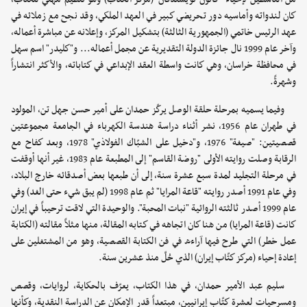
كان لندواته وأماسيه دور تحريضي كبير في العهد الملكي، وقد نجح مع زملائه في
عهد الرئيس خاتمي (الجمهورية الثالثة) بتشكيل المركز، وإعلانه عن مباشرة أعماله،
وآخر عام 1999 نال جائزة الدولة التقديرية عن مجمل أعماله... و"كليدر" اسم سهل
في محافظة خراسان، وهي كانت واسطة العقد الإبداعي في كتاباته، والأكثر انتشاراً
وشهرةً. ‏
وفيما يسميه بمرحلة حلقة الوصل يركّز حمدان على أمير حسن جهل تن، المولود
في طهران عام 1956، نشر أثناء دراسة هندسة الكهرباء في الجامعة مجموعتين
قصصيتين: "صيغة" 1976، و"دخيل على الشبّاك الفولاذي" 1978، وبعد كفاح مع
الرقابة وصلت روايته الأولى "روضة القاسم" إلى المطبعة عام 1983، غير أنها أوقفت
في مرحلة التجليد لمدة سبع عشرة سنة، إلى أن طبعها بعض أصدقائه خارج البلاد،
وفي عام 1991 أصدر روايته "قاعة المرايا" ثم عام 1998 (لم يبق شيء حتى الغد) وفي
عام 1999 أصدر ثالثته الروائية "نبات المحبة". والوحيدة التي لاقت ترحيباً في إيران
كانت (قاعة المرايا) من هنا كان اتجاهه في كتابه المقالة، منها مثلاً مقالته (الكتابة
عمل خطر) التي طرح فيها آراءه في فن الكتابة القصصية، وهو من المشتغلين على
إعادة إحياء (مركز كتّاب إيران) الذي حُلّ منذ عشرين سنة. ‏
سليم عبد الأمير حمدان، في هذا الكتاب، يعرّف بالحكاية، لروايات، وقصص
ومسرحيات لعشرة كتّاب إيرانيين، مبتعداً قدر الإمكان عن الدراسة النقدية، وكأنها