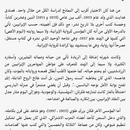
من هنا كان الاختيار أقرب إلى النماذج لدراسة الكل من خلال واحد. ‏فصادق
هدايت الذي ولد عام 1903، ألف بين عامي (1928 و 1951) اثنين وعشرين كتاباً،
وخمسة كتب أخرى بلا تاريخ نشر، مع ذلك فإن أهميته، حسب الإيرانيين، تأتي
بالدرجة الأولى من أنه كان المؤسس للرواية الإيرانية، ولا سيما روايته (البوم الأعمى)
التي كتبها في الهند عام 1937، وهي نتاجه الوحيد الذي نشره في كتابٍ مستقل،
مصرحاً أنها رواية، وهي ما يستشهد بها كرائدة للرواية الإيرانية. ‏
وكانت شهرته إضافة إلى الريادة تأتي من حياته ومماته المثيرين، وأسفاره
الكثيرة، ولا سيما إلى الهند للتعرف على مواطن المهاجرين الإيرانيين من
الزرادشتيين، ثم يختم حياته، كما ختمها لأغلب أبطال قصصه ورواياته بالموت، وكان
هاجسه: الذي كان يخاطبه "لست رسول الحزن، بل أنت علاج الروح الذابلة، إنك
تفتح بوابة الأمل بوجه اليائسين..". وقبل أن يقضي منتحراً في منزله الباريسي
اختناقاً بالغاز كانت تتنازعه فكرتان: النهلستية، والوجودية، وهو إلى اليوم مثار جدل
بين النقاد الإيرانيين، بين إنكاره، والمبالغة في امتداحه. ‏
أما المؤسس الآخر فكان بزرك علوي (1903 ـ 1997)، وهو شاهد على قرن بكامله،
والذي دخل السجن كأحد أعضاء الحزب الاشتراكي، الذي كان يعمل على تشكيل
تنظيم شيوعي، وكان من جماعة "الثلاثة والخمسين" والتي كتب عنها "قصاصات