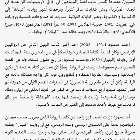
السجن"، وعندما تأسس حزب تودة (الجماهير) في أوائل الأربعينيات كان عضواً في
لجنته المركزية، ومثل هدايت سافر كثيراً، وترجمت أشهر رواياته "عيناها" إلى
الألمانية والإنكليزية، وعبر كتاباته التراثية، صدرت له مجموعات قصصية وروايات
هي: عفريت، 1931، حقيبة الملابس 1934، 53 نفراً 1951، المتزعمون 1978، ميرزا
(الأفندي) 1978، والأرضة 1989، وبعد وفاته صدر "كيلك" أو الرواية... ‏
أحمد محمود (1931 - 2002) أحد أكبر كتّاب الجيل الثاني من الروائيين
الإيرانيين، وكان قد بدأ بكتابة القصة ونشرها مبكراً في سن العشرين سنة، فيما كانت
أولى رواياته (الجيران) 1962، ووصلت نسخها إلى ربع مليون نسخة، وله في القصة
القصيرة تسع مجموعات، وست في الرواية، ونظراً لأن مضامين كتاباته تتجه لأن تكون
اجتماعية وسياسية، أبطالها الضعفاء والمقهورون، فإنه كان يواجه مشكلة دائمة مع
الرقابة، وكان أن تعذر طبع رواية (الجيران) في السنوات التسع الأولى من عمرها، ثم
تعذر تجديد طبعها أربع سنوات كانت هي ما تبقى من العهد الملكي في إيران، وذلك
بوصفها رواية شيوعية، وكانت قد وصفت فيما بعد بـ "المبتذلة" والخليعة، مع ذلك
ترجمت مع غيرها لأحمد محمود إلى الكثير من اللغات الأجنبية. ‏
أما محمود دولت آبادي، فهو واحد من كتّاب الرواية الذين يجري ـ حسب حمدان
ـ تجاهلهم عمداً على المستوى الرسمي وشبه الرسمي، مع أن روايته "كليدر" جعلته
معروفاً خارج إيران، وكأحد المرشحين لنيل جائزة نوبل، ويعود سبب التعتيم لكونه
من الناشطين لإحياء "كانون نويسندكان" (مركز الكتاب) وهو تنظيم مهني للكتاب،